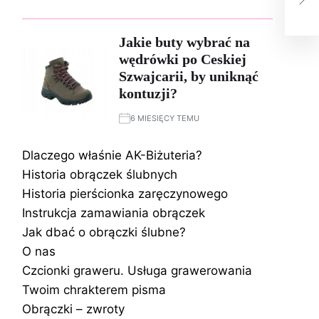
sku
zap
Jakie buty wybrać na
wędrówki po Ceskiej
Szwajcarii, by uniknąć
kontuzji?
6 MIESIĘCY TEMU
Dlaczego właśnie AK-Biżuteria?
Historia obrączek ślubnych
Historia pierścionka zaręczynowego
Instrukcja zamawiania obrączek
Jak dbać o obrączki ślubne?
O nas
Czcionki graweru. Usługa grawerowania
Twoim chrakterem pisma
Obrączki – zwroty