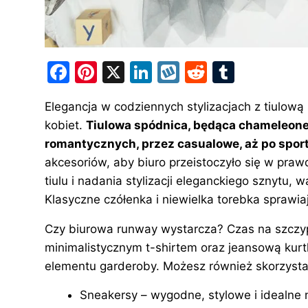
F
Pi
X
Li
W
R
T
a
nt
n
y
e
u
Elegancja w codziennych stylizacjach z tiulową
c
er
k
k
d
m
kobiet.
Tiulowa spódnica, będąca chameleonem
e
e
e
o
di
bl
romantycznych, przez casualowe, aż po spor
b
st
dI
p
t
r
akcesoriów, aby biuro przeistoczyło się w pr
o
n
tiulu i nadania stylizacji eleganckiego sznytu, 
o
Klasyczne czółenka i niewielka torebka sprawia
k
Czy biurowa runway wystarcza? Czas na szczyp
minimalistycznym t-shirtem oraz jeansową kur
elementu garderoby. Możesz również skorzysta
Sneakersy – wygodne, stylowe i idealne