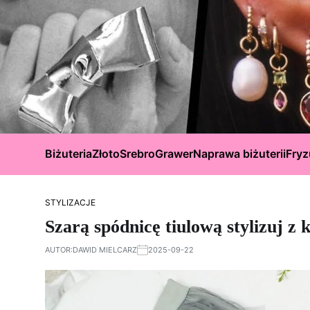
Biżuteria
Złoto
Srebro
Grawer
Naprawa biżuterii
Fryz
STYLIZACJE
Szarą spódnicę tiulową stylizuj z 
AUTOR:
DAWID MIELCARZ
2025-09-22