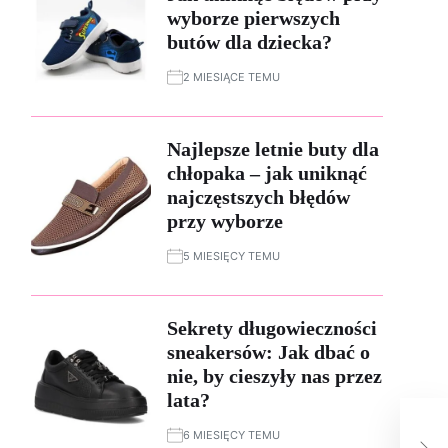
wyborze pierwszych
butów dla dziecka?
2 MIESIĄCE TEMU
Najlepsze letnie buty dla
chłopaka – jak uniknąć
najczęstszych błędów
przy wyborze
5 MIESIĘCY TEMU
Sekrety długowieczności
sneakersów: Jak dbać o
nie, by cieszyły nas przez
lata?
Dla
cie
6 MIESIĘCY TEMU