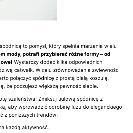
 spódnicą to pomysł, który spełnia marzenia wielu
 mody, potrafi przybierać różne formy – od
towe!
Wystarczy dodać kilka odpowiednich
awdziwą catwalk. W celu zrównoważenia zwiewności
warto połączyć spódnicę z prostą białą koszulą.
ją, że poczujesz większą pewność siebie.
tę szaleństwa! Zmiksuj tiulową spódnicę z
tką, aby wprowadzić odrobinę luzu do eleganckiego
ć z poniższych trendów:
 na każdą aktywność.