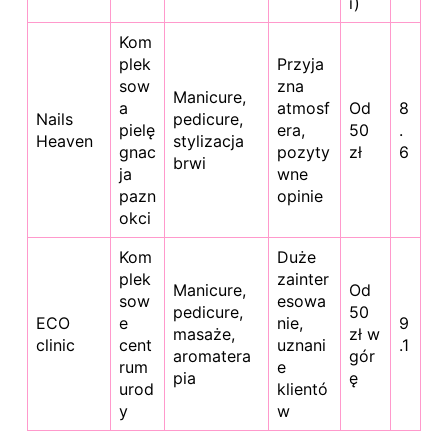
i)
Kom
plek
Przyja
sow
zna
Manicure,
a
atmosf
Od
8
Nails
pedicure,
pielę
era,
50
.
Heaven
stylizacja
gnac
pozyty
zł
6
brwi
ja
wne
pazn
opinie
okci
Kom
Duże
plek
zainter
Manicure,
Od
sow
esowa
pedicure,
50
ECO
e
nie,
9
masaże,
zł w
clinic
cent
uznani
.1
aromatera
gór
rum
e
pia
ę
urod
klientó
y
w