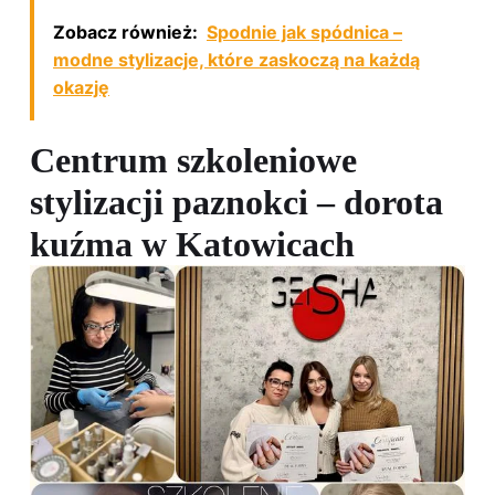
Zobacz również:
Spodnie jak spódnica –
modne stylizacje, które zaskoczą na każdą
okazję
Centrum szkoleniowe
stylizacji paznokci – dorota
kuźma w Katowicach