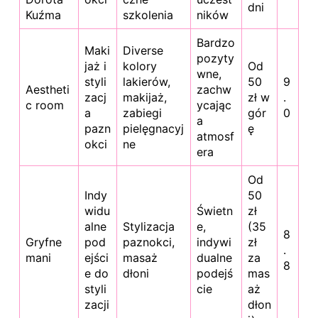
dni
Kuźma
szkolenia
ników
Bardzo
Maki
Diverse
pozyty
jaż i
kolory
Od
wne,
styli
lakierów,
50
9
Aestheti
zachw
zacj
makijaż,
zł w
.
c room
ycając
a
zabiegi
gór
0
a
pazn
pielęgnacyj
ę
atmosf
okci
ne
era
Od
Indy
50
widu
Świetn
zł
alne
Stylizacja
e,
(35
8
Gryfne
pod
paznokci,
indywi
zł
.
mani
ejści
masaż
dualne
za
8
e do
dłoni
podejś
mas
styli
cie
aż
zacji
dłon