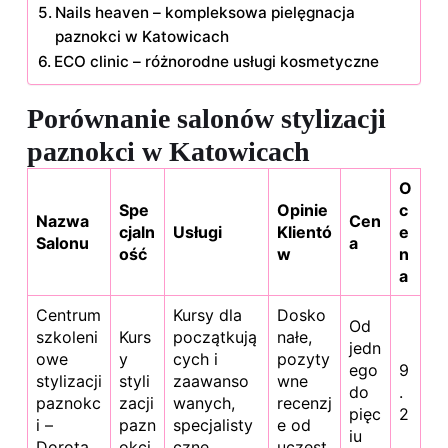
Nails heaven – kompleksowa pielęgnacja
paznokci w Katowicach
ECO clinic – różnorodne usługi kosmetyczne
Porównanie salonów stylizacji
paznokci w Katowicach
O
Spe
Opinie
c
Nazwa
Cen
cjaln
Usługi
Klientó
e
Salonu
a
ość
w
n
a
Centrum
Kursy dla
Dosko
Od
szkoleni
Kurs
początkują
nałe,
jedn
owe
y
cych i
pozyty
ego
9
stylizacji
styli
zaawanso
wne
do
.
paznokc
zacji
wanych,
recenzj
pięc
2
i –
pazn
specjalisty
e od
iu
Dorota
okci
czne
uczest