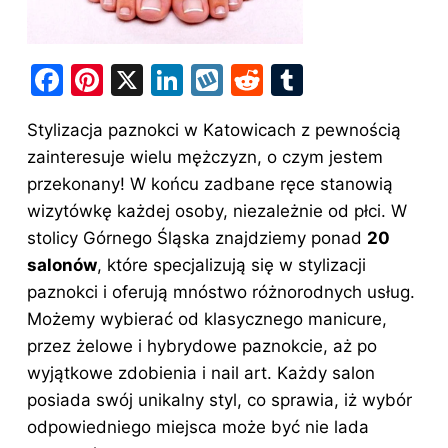
F
Pi
X
Li
W
R
T
a
nt
n
y
e
u
Stylizacja paznokci w Katowicach z pewnością
c
er
k
k
d
m
zainteresuje wielu mężczyzn, o czym jestem
e
e
e
o
di
bl
przekonany! W końcu zadbane ręce stanowią
b
st
dI
p
t
r
wizytówkę każdej osoby, niezależnie od płci. W
o
n
stolicy Górnego Śląska znajdziemy ponad
20
o
salonów
, które specjalizują się
w stylizacji
paznokci
i oferują mnóstwo różnorodnych usług.
k
Możemy wybierać od klasycznego manicure,
przez żelowe i hybrydowe paznokcie, aż po
wyjątkowe zdobienia i nail art. Każdy salon
posiada swój unikalny styl, co sprawia, iż wybór
odpowiedniego miejsca może być nie lada