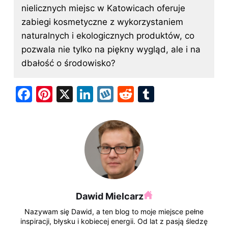
nielicznych miejsc w Katowicach oferuje
zabiegi kosmetyczne z wykorzystaniem
naturalnych i ekologicznych produktów, co
pozwala nie tylko na piękny wygląd, ale i na
dbałość o środowisko?
F
Pi
X
Li
W
R
T
a
nt
n
y
e
u
c
er
k
k
d
m
e
e
e
o
di
bl
b
st
dI
p
t
r
o
n
o
Dawid Mielcarz
k
Nazywam się Dawid, a ten blog to moje miejsce pełne
inspiracji, błysku i kobiecej energii. Od lat z pasją śledzę