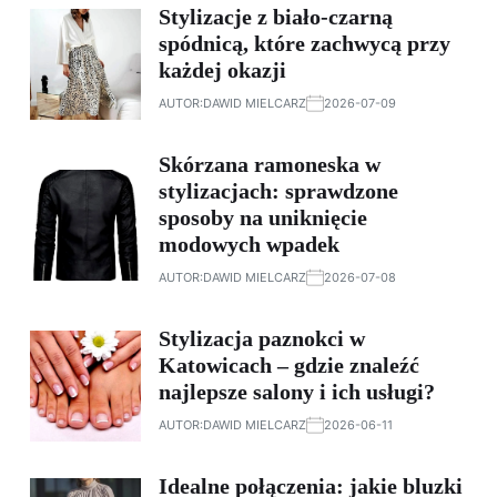
Stylizacje z biało-czarną
spódnicą, które zachwycą przy
każdej okazji
AUTOR:
DAWID MIELCARZ
2026-07-09
Skórzana ramoneska w
stylizacjach: sprawdzone
sposoby na uniknięcie
modowych wpadek
AUTOR:
DAWID MIELCARZ
2026-07-08
Stylizacja paznokci w
Katowicach – gdzie znaleźć
najlepsze salony i ich usługi?
AUTOR:
DAWID MIELCARZ
2026-06-11
Idealne połączenia: jakie bluzki