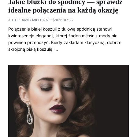
Jakie bluzki do spódnicy — sprawdź
idealne połączenia na każdą okazję
AUTOR:
DAWID MIELCARZ
2026-07-22
Połączenie białej koszuli z tiulową spódnicą stanowi
kwintesencję elegancji, której żaden miłośnik mody nie
powinien przeoczyć. Kiedy zakładam klasyczną, dobrze
skrojoną białą koszulę i…