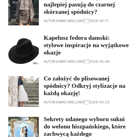
najlepiej pasują do czarnej
skórzanej spódnicy?
AUTOR:
DAWID MIELCARZ
2026-05-11
Kapelusz fedora damski:
stylowe inspiracje na wyjątkowe
okazje
AUTOR:
DAWID MIELCARZ
2026-05-06
Co założyć do plisowanej
spódnicy? Odkryj stylizacje na
każdą okazję!
AUTOR:
DAWID MIELCARZ
2026-04-23
Sekrety udanego wyboru sukni
do welonu hiszpańskiego, które
zachwycą każdego