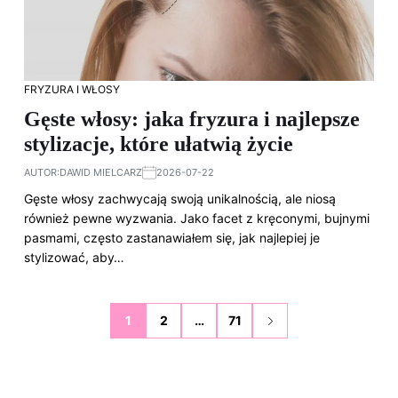
FRYZURA I WŁOSY
Gęste włosy: jaka fryzura i najlepsze
stylizacje, które ułatwią życie
AUTOR:
DAWID MIELCARZ
2026-07-22
Gęste włosy zachwycają swoją unikalnością, ale niosą
również pewne wyzwania. Jako facet z kręconymi, bujnymi
pasmami, często zastanawiałem się, jak najlepiej je
stylizować, aby…
1
2
…
71