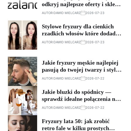
odkryj najlepsze oferty i sklepy
online
AUTOR:
DAWID MIELCARZ
2026-07-23
Stylowe fryzury dla cienkich
rzadkich włosów które dodadzą
objętości
AUTOR:
DAWID MIELCARZ
2026-07-23
Jakie fryzury męskie najlepiej
pasują do twojej twarzy i stylu
— wybierz idealne cięcie
AUTOR:
DAWID MIELCARZ
2026-07-22
Jakie bluzki do spódnicy —
sprawdź idealne połączenia na
każdą okazję
AUTOR:
DAWID MIELCARZ
2026-07-22
Fryzury lata 50: jak zrobić
retro fale w kilku prostych