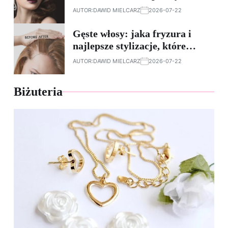
krokach
AUTOR:
DAWID MIELCARZ
2026-07-22
Gęste włosy: jaka fryzura i
najlepsze stylizacje, które
ułatwią życie
AUTOR:
DAWID MIELCARZ
2026-07-22
Biżuteria