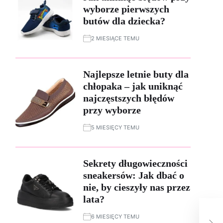
wyborze pierwszych
butów dla dziecka?
2 MIESIĄCE TEMU
Najlepsze letnie buty dla
chłopaka – jak uniknąć
najczęstszych błędów
przy wyborze
5 MIESIĘCY TEMU
Sekrety długowieczności
sneakersów: Jak dbać o
nie, by cieszyły nas przez
lata?
Jak
6 MIESIĘCY TEMU
by 