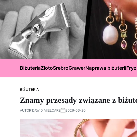
Biżuteria
Złoto
Srebro
Grawer
Naprawa biżuterii
Fryz
BIŻUTERIA
Znamy przesądy związane z biżute
AUTOR:
DAWID MIELCARZ
2026-06-20