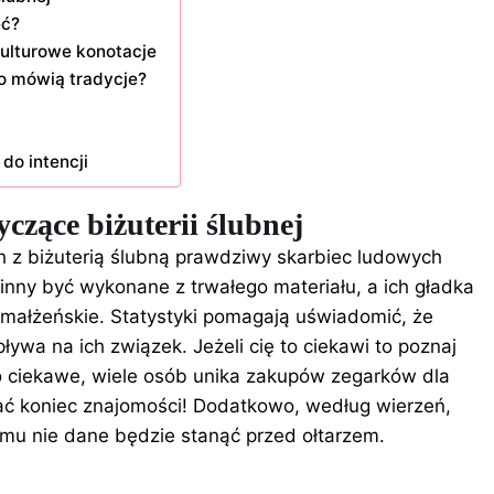
eć?
 kulturowe konotacje
o mówią tradycje?
do intencji
czące biżuterii ślubnej
h z biżuterią ślubną prawdziwy skarbiec ludowych
inny być wykonane z trwałego materiału, a ich gładka
małżeńskie. Statystyki pomagają uświadomić, że
pływa na ich związek. Jeżeli cię to ciekawi to poznaj
o ciekawe, wiele osób unika zakupów zegarków dla
dać koniec znajomości! Dodatkowo, według wierzeń,
omu nie dane będzie stanąć przed ołtarzem.