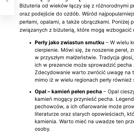
Biżuteria od wieków łączy się z różnorodnymi 
oraz podejście do ozdób. Wśród najpopularnie
perłami, opalami, a także obrączkami. Poniżej
związanych z biżuterią, które mogą wzbogacić 
Perły jako zwiastun smutku
– W wielu ku
cierpienie. Mówi się, że noszenie pereł, 
w przyszłym małżeństwie. Tradycja głosi,
ich w prezencie może sprowadzić pecha 
Zdecydowanie warto zwrócić uwagę na to 
mimo iż w wielu regionach perły również 
Opal – kamień pełen pecha
– Opal ciesz
kamień mogący przynieść pecha. Legenda
pechowców, a ich ofiarowanie może prow
literaturze oraz starych opowieściach, k
kamienia. Warto mieć na uwadze ten prze
osoby.