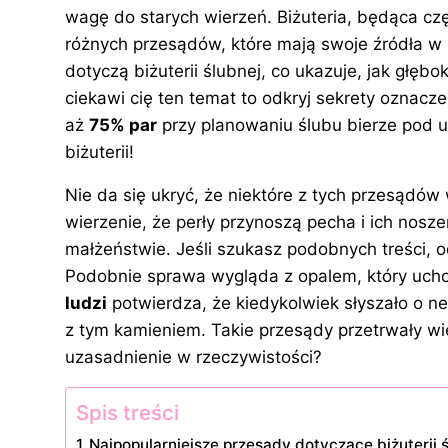
e
e
e
o
di
bl
wagę do starych wierzeń. Biżuteria, będąca czę
b
st
dI
p
t
r
różnych przesądów, które mają swoje źródła w n
o
n
dotyczą biżuterii ślubnej, co ukazuje, jak głęb
o
ciekawi cię ten temat to odkryj
sekrety oznaczen
aż
75% par
przy planowaniu ślubu bierze pod 
k
biżuterii!
Nie da się ukryć, że niektóre z tych przesądów 
wierzenie, że perły przynoszą pecha i ich nosze
małżeństwie. Jeśli szukasz podobnych treści, o
Podobnie sprawa wygląda z opalem, który ucho
ludzi
potwierdza, że kiedykolwiek słyszało o n
z tym kamieniem. Takie przesądy przetrwały wi
uzasadnienie w rzeczywistości?
Spis treści
Najpopularniejsze przesądy dotyczące biżuterii 