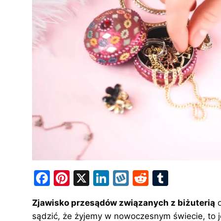
F
Pi
X
Li
W
R
T
a
nt
n
y
e
u
Zjawisko przesądów związanych z biżuterią
o
c
er
k
k
d
m
sądzić, że żyjemy w nowoczesnym świecie, to 