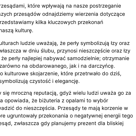
przesądami, które wpływają na nasze postrzeganie
jszych przesądów odnajdziemy wierzenia dotyczące
 przedstawiamy kilka kluczowych przekonań
naszą kulturę.
lturach ludzie uważają, że perły symbolizują łzy oraz
zwłaszcza w dniu ślubu, przynosi nieszczęście oraz łzy
 że perły najlepiej nabywać samodzielnie; otrzymanie
zarówno na obdarowanego, jak i na darczyńcę.
kulturowe skojarzenie, które przetrwało do dziś,
symbolizują czystość i elegancję.
y się mroczną reputacją, gdyż wielu ludzi uważa go za
 opowiada, że biżuteria z opalami to wybór
adzić do nieszczęścia. Przesądy te mają korzenie w
tóre ugruntowały przekonania o negatywnej energii tego
sąd, zwłaszcza gdy planujemy prezent dla bliskiej