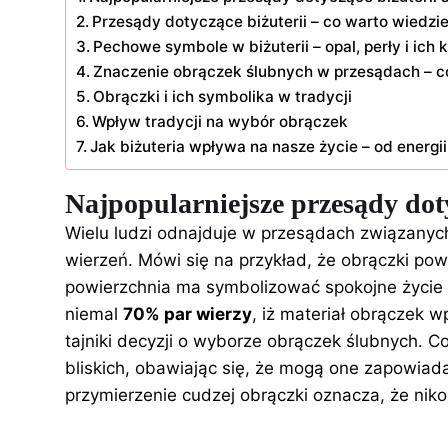
Przesądy dotyczące biżuterii – co warto wiedzi
Pechowe symbole w biżuterii – opal, perły i ich
Znaczenie obrączek ślubnych w przesądach – c
Obrączki i ich symbolika w tradycji
Wpływ tradycji na wybór obrączek
Jak biżuteria wpływa na nasze życie – od energii 
Najpopularniejsze przesądy doty
Wielu ludzi odnajduje w przesądach związanyc
wierzeń. Mówi się na przykład, że obrączki pow
powierzchnia ma symbolizować spokojne życie 
niemal
70% par wierzy
, iż materiał obrączek w
tajniki decyzji o wyborze obrączek ślubnych
. C
bliskich, obawiając się, że mogą one zapowia
przymierzenie cudzej obrączki oznacza, że nik