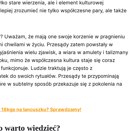
lko stare wierzenia, ale i element kulturowej
epiej zrozumieć nie tylko współczesne pary, ale także
y? Uważam, że mają one swoje korzenie w pragnieniu
i chwilami w życiu. Przesądy zatem powstały w
jaśnienia wielu zjawisk, a wiara w amulety i talizmany
ku, mimo że współczesna kultura staje się coraz
 funkcjonuje. Ludzie traktują je często z
tek do swoich rytuałów. Przesądy te przypominają
tóre w subtelny sposób przekazuje się z pokolenia na
m 18kgp na lancuszku? Sprawdzamy!
co warto wiedzieć?