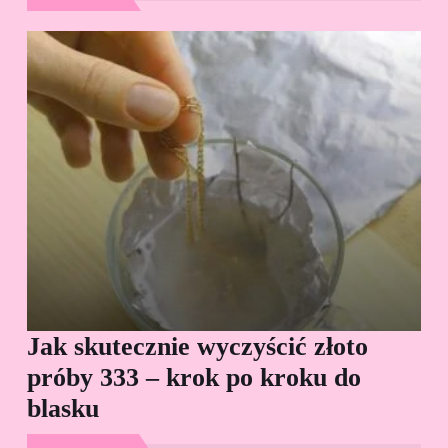
Jak skutecznie wyczyścić złoto
Cz
próby 333 – krok po kroku do
Sp
blasku