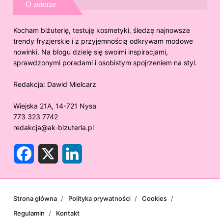
O autorze
Kocham biżuterię, testuję kosmetyki, śledzę najnowsze
trendy fryzjerskie i z przyjemnością odkrywam modowe
nowinki. Na blogu dzielę się swoimi inspiracjami,
sprawdzonymi poradami i osobistym spojrzeniem na styl.
Redakcja:
Dawid Mielcarz
Wiejska 21A, 14-721 Nysa
773 323 7742
redakcja@ak-bizuteria.pl
F
X
L
a
i
c
n
e
k
b
e
o
d
o
I
Strona główna
Polityka prywatności
Cookies
k
n
Regulamin
Kontakt