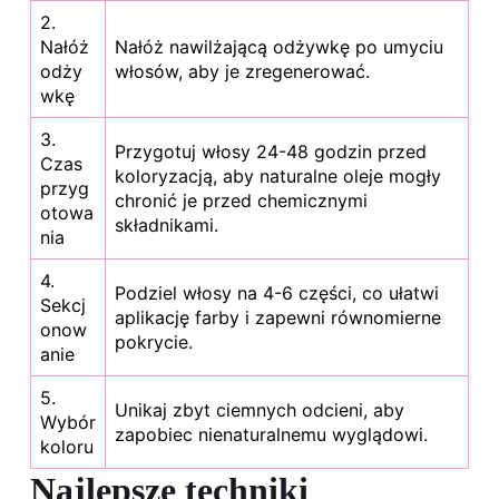
2.
Nałóż
Nałóż nawilżającą odżywkę po umyciu
odży
włosów, aby je zregenerować.
wkę
3.
Przygotuj włosy 24-48 godzin przed
Czas
koloryzacją, aby naturalne oleje mogły
przyg
chronić je przed chemicznymi
otowa
składnikami.
nia
4.
Podziel włosy na 4-6 części, co ułatwi
Sekcj
aplikację farby i zapewni równomierne
onow
pokrycie.
anie
5.
Unikaj zbyt ciemnych odcieni, aby
Wybór
zapobiec nienaturalnemu wyglądowi.
koloru
Najlepsze techniki