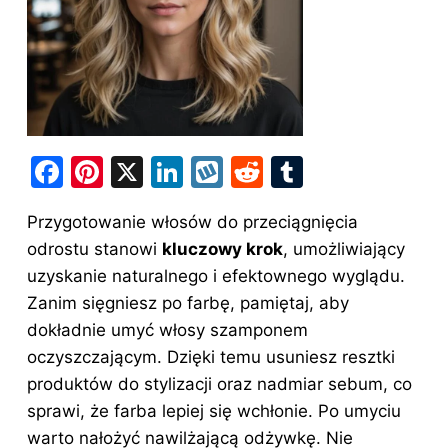
F
Pi
X
Li
W
R
T
a
nt
n
y
e
u
Przygotowanie włosów do przeciągnięcia
c
er
k
k
d
m
odrostu stanowi
kluczowy krok
, umożliwiający
e
e
e
o
di
bl
uzyskanie naturalnego i efektownego wyglądu.
b
st
dI
p
t
r
Zanim sięgniesz po farbę, pamiętaj, aby
o
n
dokładnie umyć włosy szamponem
o
oczyszczającym. Dzięki temu usuniesz resztki
produktów do stylizacji oraz nadmiar sebum, co
k
sprawi, że farba lepiej się wchłonie. Po umyciu
warto nałożyć nawilżającą odżywkę. Nie