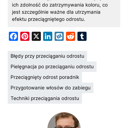
ich zdolność do zatrzymywania koloru, co
jest szczególnie ważne dla utrzymania
efektu przeciągniętego odrostu.
F
Pi
X
Li
W
R
T
a
nt
n
y
e
u
c
er
k
k
d
m
Błędy przy przeciąganiu odrostu
e
e
e
o
di
bl
Pielęgnacja po przeciąganiu odrostu
b
st
dI
p
t
r
Przeciągnięty odrost poradnik
o
n
Przygotowanie włosów do zabiegu
o
k
Techniki przeciągania odrostu