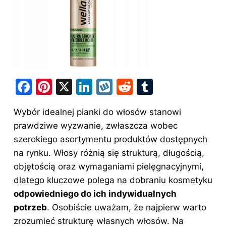
F
Pi
X
Li
W
R
T
a
nt
n
y
e
u
Wybór idealnej pianki do włosów stanowi
c
er
k
k
d
m
prawdziwe wyzwanie, zwłaszcza wobec
e
e
e
o
di
bl
szerokiego asortymentu produktów dostępnych
b
st
dI
p
t
r
na rynku. Włosy różnią się strukturą, długością,
o
n
objętością oraz wymaganiami pielęgnacyjnymi,
o
dlatego kluczowe polega na dobraniu kosmetyku
odpowiedniego do ich indywidualnych
k
potrzeb
. Osobiście uważam, że najpierw warto
zrozumieć strukturę własnych włosów. Na