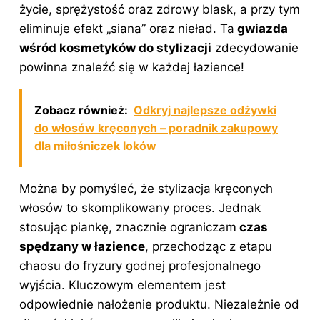
życie, sprężystość oraz zdrowy blask, a przy tym
eliminuje efekt „siana” oraz nieład. Ta
gwiazda
wśród kosmetyków do stylizacji
zdecydowanie
powinna znaleźć się w każdej łazience!
Zobacz również:
Odkryj najlepsze odżywki
do włosów kręconych – poradnik zakupowy
dla miłośniczek loków
Można by pomyśleć, że stylizacja kręconych
włosów to skomplikowany proces. Jednak
stosując piankę, znacznie ograniczam
czas
spędzany w łazience
, przechodząc z etapu
chaosu do fryzury godnej profesjonalnego
wyjścia. Kluczowym elementem jest
odpowiednie nałożenie produktu. Niezależnie od