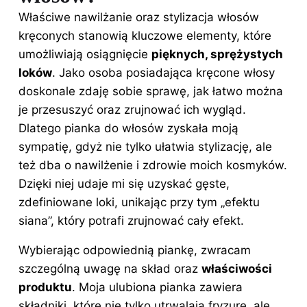
Właściwe nawilżanie oraz stylizacja włosów
kręconych stanowią kluczowe elementy, które
umożliwiają osiągnięcie
pięknych, sprężystych
loków
. Jako osoba posiadająca kręcone włosy
doskonale zdaję sobie sprawę, jak łatwo można
je przesuszyć oraz zrujnować ich wygląd.
Dlatego pianka do włosów zyskała moją
sympatię, gdyż nie tylko ułatwia stylizację, ale
też dba o nawilżenie i zdrowie moich kosmyków.
Dzięki niej udaje mi się uzyskać gęste,
zdefiniowane loki, unikając przy tym „efektu
siana”, który potrafi zrujnować cały efekt.
Wybierając odpowiednią piankę, zwracam
szczególną uwagę na skład oraz
właściwości
produktu
. Moja ulubiona pianka zawiera
składniki, które nie tylko utrwalają fryzurę, ale