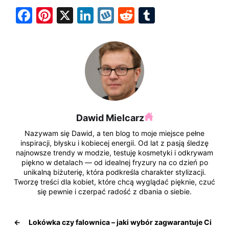
F
Pi
X
Li
W
R
T
a
nt
n
y
e
u
c
er
k
k
d
m
e
e
e
o
di
bl
b
st
dI
p
t
r
o
n
o
Dawid Mielcarz
k
Nazywam się Dawid, a ten blog to moje miejsce pełne
inspiracji, błysku i kobiecej energii. Od lat z pasją śledzę
najnowsze trendy w modzie, testuję kosmetyki i odkrywam
piękno w detalach — od idealnej fryzury na co dzień po
unikalną biżuterię, która podkreśla charakter stylizacji.
Tworzę treści dla kobiet, które chcą wyglądać pięknie, czuć
się pewnie i czerpać radość z dbania o siebie.
←
Lokówka czy falownica – jaki wybór zagwarantuje Ci