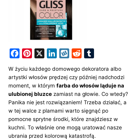
F
Pi
X
Li
W
R
T
a
nt
n
y
e
u
W życiu każdego domowego dekoratora albo
c
er
k
k
d
m
artystki włosów prędzej czy później nadchodzi
e
e
e
o
di
bl
moment, w którym
farba do włosów ląduje na
b
st
dI
p
t
r
ulubionej bluzce
zamiast na głowie. Co wtedy?
o
n
Panika nie jest rozwiązaniem! Trzeba działać, a
o
w tej walce z plamami warto sięgnąć po
pomocne sprytne środki, które znajdziesz w
k
kuchni. To właśnie one mogą uratować nasze
ubrania przed kolorową katastrofą.