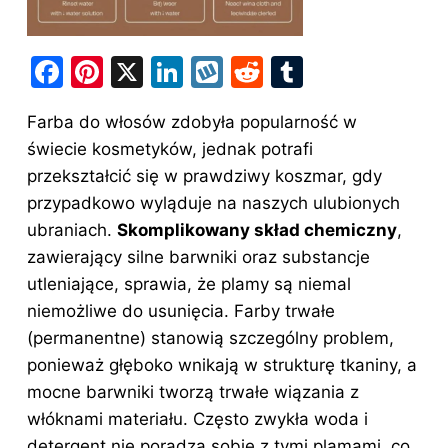
F
Pi
X
Li
W
R
T
a
nt
n
y
e
u
Farba do włosów zdobyła popularność w
c
er
k
k
d
m
świecie kosmetyków, jednak potrafi
e
e
e
o
di
bl
przekształcić się w prawdziwy koszmar, gdy
b
st
dI
p
t
r
przypadkowo wyląduje na naszych ulubionych
o
n
ubraniach.
Skomplikowany skład chemiczny
,
o
zawierający silne barwniki oraz substancje
utleniające, sprawia, że plamy są niemal
k
niemożliwe do usunięcia. Farby trwałe
(permanentne) stanowią szczególny problem,
ponieważ głęboko wnikają w strukturę tkaniny, a
mocne barwniki tworzą trwałe wiązania z
włóknami materiału. Często zwykła woda i
detergent nie poradzą sobie z tymi plamami, co