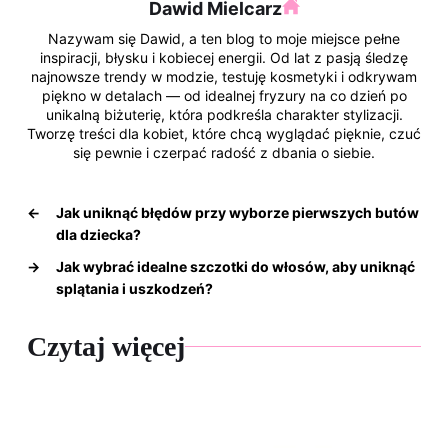
Dawid Mielcarz
k
Nazywam się Dawid, a ten blog to moje miejsce pełne
inspiracji, błysku i kobiecej energii. Od lat z pasją śledzę
najnowsze trendy w modzie, testuję kosmetyki i odkrywam
piękno w detalach — od idealnej fryzury na co dzień po
unikalną biżuterię, która podkreśla charakter stylizacji.
Tworzę treści dla kobiet, które chcą wyglądać pięknie, czuć
się pewnie i czerpać radość z dbania o siebie.
←
Jak uniknąć błędów przy wyborze pierwszych butów
dla dziecka?
→
Jak wybrać idealne szczotki do włosów, aby uniknąć
splątania i uszkodzeń?
Czytaj więcej