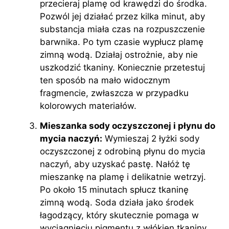
przecieraj plamę od krawędzi do środka.
Pozwól jej działać przez kilka minut, aby
substancja miała czas na rozpuszczenie
barwnika. Po tym czasie wypłucz plamę
zimną wodą. Działaj ostrożnie, aby nie
uszkodzić tkaniny. Koniecznie przetestuj
ten sposób na mało widocznym
fragmencie, zwłaszcza w przypadku
kolorowych materiałów.
Mieszanka sody oczyszczonej i płynu do
mycia naczyń:
Wymieszaj 2 łyżki sody
oczyszczonej z odrobiną płynu do mycia
naczyń, aby uzyskać pastę. Nałóż tę
mieszankę na plamę i delikatnie wetrzyj.
Po około 15 minutach spłucz tkaninę
zimną wodą. Soda działa jako środek
łagodzący, który skutecznie pomaga w
wyciągnięciu pigmentu z włókien tkaniny.