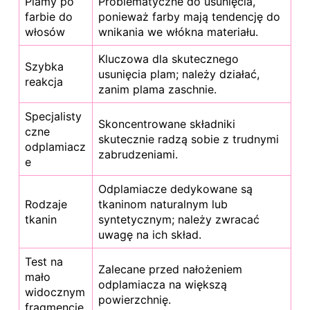
Plamy po
Problematyczne do usunięcia,
farbie do
ponieważ farby mają tendencję do
włosów
wnikania we włókna materiału.
Kluczowa dla skutecznego
Szybka
usunięcia plam; należy działać,
reakcja
zanim plama zaschnie.
Specjalisty
Skoncentrowane składniki
czne
skutecznie radzą sobie z trudnymi
odplamiacz
zabrudzeniami.
e
Odplamiacze dedykowane są
Rodzaje
tkaninom naturalnym lub
tkanin
syntetycznym; należy zwracać
uwagę na ich skład.
Test na
Zalecane przed nałożeniem
mało
odplamiacza na większą
widocznym
powierzchnię.
fragmencie