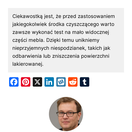
Ciekawostką jest, że przed zastosowaniem
jakiegokolwiek środka czyszczącego warto
zawsze wykonać test na mało widocznej
części mebla. Dzięki temu unikniemy
nieprzyjemnych niespodzianek, takich jak
odbarwienia lub zniszczenia powierzchni
lakierowanej.
F
Pi
X
Li
W
R
T
a
nt
n
y
e
u
c
er
k
k
d
m
e
e
e
o
di
bl
b
st
dI
p
t
r
o
n