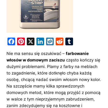
F
Pi
X
Li
W
R
T
a
nt
n
y
e
u
Nie ma sensu się oszukiwać –
farbowanie
c
er
k
k
d
m
włosów w domowym zaciszu
często kończy się
e
e
e
o
di
bl
dużymi problemami. Plamy z farby na meblach
b
st
dI
p
t
r
to zagadnienie, które dotknęło chyba każdą
o
n
osobę, chcącą nadać swoim włosom nowy kolor.
o
Na szczęście mamy kilka sprawdzonych
domowych metod, które mogą przyjść z pomocą
k
w walce z tym nieprzyjemnym zabrudzeniem,
zanim zdecydujemy się na kosztowne i