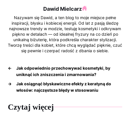
o
Dawid Mielcarz
k
Nazywam się Dawid, a ten blog to moje miejsce pełne
inspiracji, błysku i kobiecej energii. Od lat z pasją śledzę
najnowsze trendy w modzie, testuję kosmetyki i odkrywam
piękno w detalach — od idealnej fryzury na co dzień po
unikalną biżuterię, która podkreśla charakter stylizacji.
Tworzę treści dla kobiet, które chcą wyglądać pięknie, czuć
się pewnie i czerpać radość z dbania o siebie.
←
Jak odpowiednio przechowywać kosmetyki, by
uniknąć ich zniszczenia i zmarnowania?
→
Jak osiągnąć błyskawiczne efekty z keratyną do
włosów: najczęstsze błędy w stosowaniu
Czytaj więcej