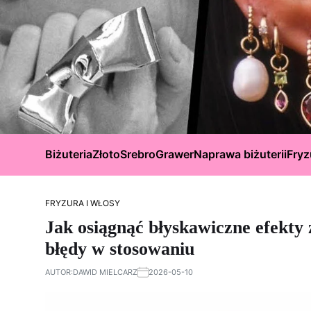
Biżuteria
Złoto
Srebro
Grawer
Naprawa biżuterii
Fryz
FRYZURA I WŁOSY
Jak osiągnąć błyskawiczne efekty 
błędy w stosowaniu
AUTOR:
DAWID MIELCARZ
2026-05-10