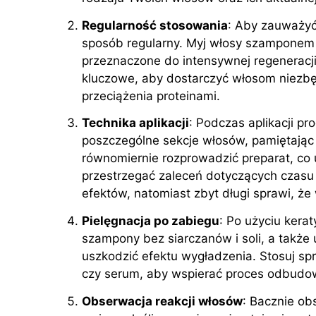
Regularność stosowania
: Aby zauważyć
sposób regularny. Myj włosy szamponem
przeznaczone do intensywnej regeneracji
kluczowe, aby dostarczyć włosom niezbę
przeciążenia proteinami.
Technika aplikacji
: Podczas aplikacji p
poszczególne sekcje włosów, pamiętając 
równomiernie rozprowadzić preparat, co 
przestrzegać zaleceń dotyczących czasu 
efektów, natomiast zbyt długi sprawi, że
Pielęgnacja po zabiegu
: Po użyciu kera
szampony bez siarczanów i soli, a także 
uszkodzić efektu wygładzenia. Stosuj sp
czy serum, aby wspierać proces odbudow
Obserwacja reakcji włosów
: Bacznie ob