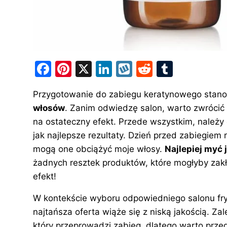
F
Pi
X
Li
W
R
T
a
nt
n
y
e
u
Przygotowanie do zabiegu keratynowego stano
c
er
k
k
d
m
włosów
. Zanim odwiedzę salon, warto zwrócić 
e
e
e
o
di
bl
na ostateczny efekt. Przede wszystkim, należy
b
st
dI
p
t
r
jak najlepsze rezultaty. Dzień przed zabiegiem 
o
n
mogą one obciążyć moje włosy.
Najlepiej myć
o
żadnych resztek produktów, które mogłyby zakłó
efekt!
k
W kontekście wyboru odpowiedniego salonu fry
najtańsza oferta wiąże się z niską jakością. Za
który przeprowadzi zabieg, dlatego warto prze