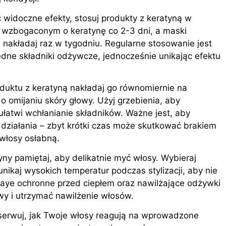
 widoczne efekty, stosuj produkty z keratyną w
 wzbogaconym o keratynę co 2-3 dni, a maski
 nakładaj raz w tygodniu. Regularne stosowanie jest
dne składniki odżywcze, jednocześnie unikając efektu
roduktu z keratyną nakładaj go równomiernie na
o omijaniu skóry głowy. Użyj grzebienia, aby
ułatwi wchłanianie składników. Ważne jest, aby
działania – zbyt krótki czas może skutkować brakiem
 włosy osłabną.
tyny pamiętaj, aby delikatnie myć włosy. Wybieraj
unikaj wysokich temperatur podczas stylizacji, aby nie
raye ochronne przed ciepłem oraz nawilżające odżywki
y i utrzymać nawilżenie włosów.
serwuj, jak Twoje włosy reagują na wprowadzone