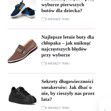
wyborze pierwszych
butów dla dziecka?
2 MIESIĄCE TEMU
Najlepsze letnie buty dla
chłopaka – jak uniknąć
najczęstszych błędów
przy wyborze
5 MIESIĘCY TEMU
Sekrety długowieczności
sneakersów: Jak dbać o
nie, by cieszyły nas przez
lata?
Egi
6 MIESIĘCY TEMU
kos