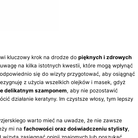
wi kluczowy krok na drodze do
pięknych i zdrowych
uwagę na kilka istotnych kwestii, które mogą wpłynąć
 odpowiednio się do wizyty przygotować, aby osiągnąć
rezygnuję z użycia wszelkich olejków i masek, gdyż
 je delikatnym szamponem
, aby nie pozostawić
cić działanie keratyny. Im czystsze włosy, tym lepszy
zjerskiego warto mieć na uwadze, że nie zawsze
leży mi na
fachowości oraz doświadczeniu stylisty
,
d wizytą zasięgnąć opinii znajomych lub poszukać