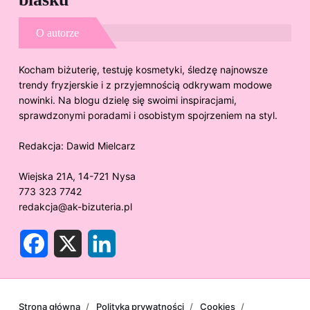
O autorze
Kocham biżuterię, testuję kosmetyki, śledzę najnowsze
trendy fryzjerskie i z przyjemnością odkrywam modowe
nowinki. Na blogu dzielę się swoimi inspiracjami,
sprawdzonymi poradami i osobistym spojrzeniem na styl.
Redakcja:
Dawid Mielcarz
Wiejska 21A, 14-721 Nysa
773 323 7742
redakcja@ak-bizuteria.pl
F
X
L
a
i
c
n
e
k
b
e
o
d
o
I
Strona główna
Polityka prywatności
Cookies