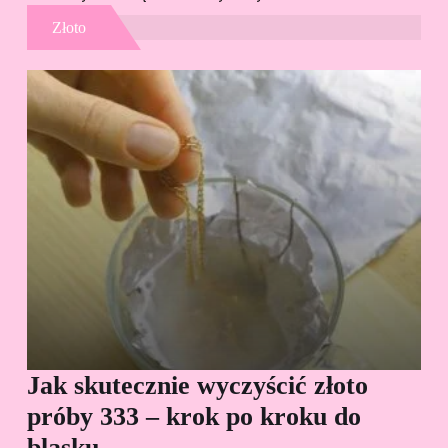
Złoto
Jak skutecznie wyczyścić złoto
Cz
próby 333 – krok po kroku do
Sp
blasku