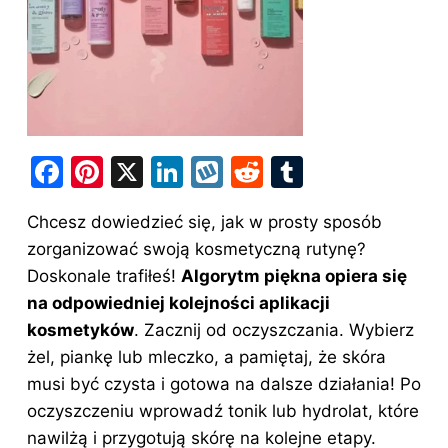
F
Pi
X
Li
W
R
T
a
nt
n
y
e
u
Chcesz dowiedzieć się, jak w prosty sposób
c
er
k
k
d
m
zorganizować swoją kosmetyczną rutynę?
e
e
e
o
di
bl
Doskonale trafiłeś!
Algorytm piękna opiera się
b
st
dI
p
t
r
na odpowiedniej kolejności aplikacji
o
n
kosmetyków
. Zacznij od oczyszczania. Wybierz
o
żel, piankę lub mleczko, a pamiętaj, że skóra
musi być czysta i gotowa na dalsze działania! Po
k
oczyszczeniu wprowadź tonik lub hydrolat, które
nawilżą i przygotują skórę na kolejne etapy.