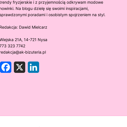
trendy fryzjerskie i z przyjemnością odkrywam modowe
nowinki. Na blogu dzielę się swoimi inspiracjami,
sprawdzonymi poradami i osobistym spojrzeniem na styl.
Redakcja:
Dawid Mielcarz
Wiejska 21A, 14-721 Nysa
773 323 7742
redakcja@ak-bizuteria.pl
F
X
L
a
i
c
n
e
k
y złoto próby 375 ciemnieje?
Złote sr
b
e
o
d
rawdzamy tajemnice biżuterii!
niezwykł
o
I
k
n
w biżute