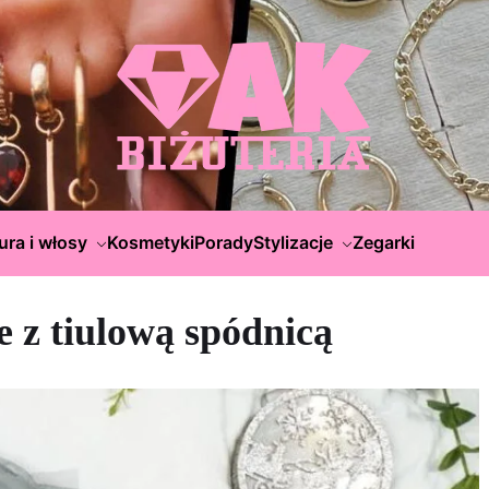
ura i włosy
Kosmetyki
Porady
Stylizacje
Zegarki
e z tiulową spódnicą