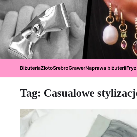
Biżuteria
Złoto
Srebro
Grawer
Naprawa biżuterii
Fryz
Tag:
Casualowe stylizacj