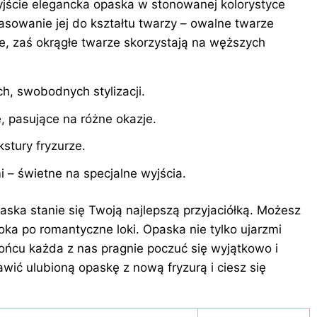
yjście elegancka opaska w stonowanej kolorystyce
sowanie jej do kształtu twarzy – owalne twarze
e, zaś okrągłe twarze skorzystają na węższych
h, swobodnych stylizacji.
e, pasujące na różne okazje.
kstury fryzurze.
 – świetne na specjalne wyjścia.
paska stanie się Twoją najlepszą przyjaciółką. Możesz
ka po romantyczne loki. Opaska nie tylko ujarzmi
ońcu każda z nas pragnie poczuć się wyjątkowo i
awić ulubioną opaskę z nową fryzurą i ciesz się