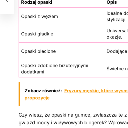
Rodzaj opaski
Opis
Idealne 
Opaski z węzłem
stylizacji.
Uniwersal
Opaski gładkie
okazje.
Opaski plecione
Dodające 
Opaski zdobione biżuteryjnymi
Świetne n
dodatkami
Zobacz również:
Fryzury męskie, które wysmuk
propozycje
Czy wiesz, że opaski na gumce, zwłaszcza te z 
gwiazd mody i wpływowych blogerek? Wprowadza