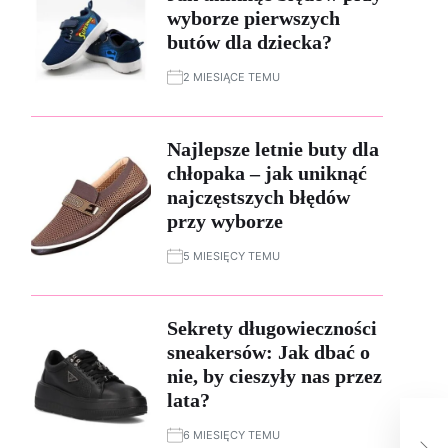
wyborze pierwszych
butów dla dziecka?
2 MIESIĄCE TEMU
Najlepsze letnie buty dla
chłopaka – jak uniknąć
najczęstszych błędów
przy wyborze
5 MIESIĘCY TEMU
Sekrety długowieczności
sneakersów: Jak dbać o
nie, by cieszyły nas przez
lata?
Spo
6 MIESIĘCY TEMU
But