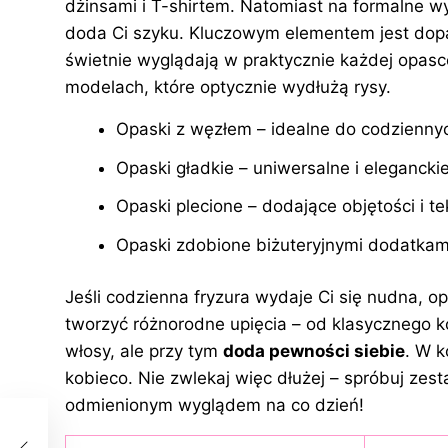
dżinsami i T-shirtem. Natomiast na formalne w
doda Ci szyku. Kluczowym elementem jest dopa
świetnie wyglądają w praktycznie każdej opasc
modelach, które optycznie wydłużą rysy.
Opaski z węzłem – idealne do codziennyc
Opaski gładkie – uniwersalne i elegancki
Opaski plecione – dodające objętości i te
Opaski zdobione biżuteryjnymi dodatkami
Jeśli codzienna fryzura wydaje Ci się nudna, o
tworzyć różnorodne upięcia – od klasycznego ko
włosy, ale przy tym
doda pewności siebie
. W k
kobieco. Nie zwlekaj więc dłużej – spróbuj zest
odmienionym wyglądem na co dzień!