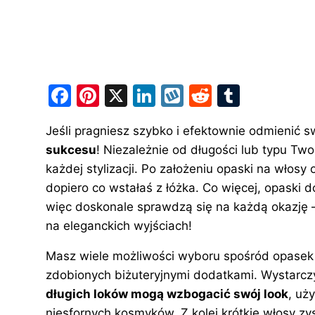
F
Pi
X
Li
W
R
T
a
nt
n
y
e
u
Jeśli pragniesz szybko i efektownie odmienić s
c
er
k
k
d
m
sukcesu
! Niezależnie od długości lub typu T
e
e
e
o
di
bl
każdej stylizacji. Po założeniu opaski na włosy
b
st
dI
p
t
r
dopiero co wstałaś z łóżka. Co więcej, opaski 
o
n
więc doskonale sprawdzą się
na każdą okazję
–
o
na eleganckich wyjściach!
k
Masz wiele możliwości wyboru spośród opasek z
zdobionych biżuteryjnymi dodatkami. Wystarczy,
długich loków mogą wzbogacić swój look
, uż
niesfornych kosmyków. Z kolei krótkie włosy zy