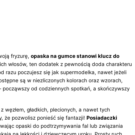
woją fryzurę,
opaska na gumce stanowi klucz do
woich włosów, ten dodatek z pewnością doda charakteru
 od razu poczujesz się jak supermodelka, nawet jeżeli
dostępne są w niezliczonych kolorach oraz wzorach,
 począwszy od codziennych spotkań, a skończywszy
 węzłem, gładkich, plecionych, a nawet tych
 że pozwolisz ponieść się fantazji!
Posiadaczki
ywając opaski do podtrzymywania fal lub związania
skają na lekkości i dziewczęcym uroku. Prosty ruch