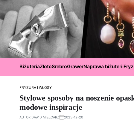
Biżuteria
Złoto
Srebro
Grawer
Naprawa biżuterii
Fryz
FRYZURA I WŁOSY
Stylowe sposoby na noszenie opas
modowe inspiracje
AUTOR:
DAWID MIELCARZ
2025-12-20