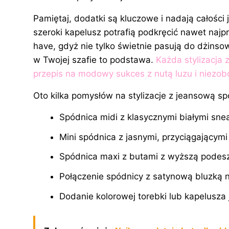
Pamiętaj, dodatki są kluczowe i nadają całości
szeroki kapelusz potrafią podkręcić nawet naj
have, gdyż nie tylko świetnie pasują do dżinso
w Twojej szafie to podstawa.
Każda stylizacja 
przepis na modowy sukces z nutą luzu i niezo
Oto kilka pomysłów na stylizacje z jeansową sp
Spódnica midi z klasycznymi białymi sne
Mini spódnica z jasnymi, przyciągającym
Spódnica maxi z butami z wyższą pode
Połączenie spódnicy z satynową bluzką 
Dodanie kolorowej torebki lub kapelusza