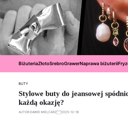
Biżuteria
Złoto
Srebro
Grawer
Naprawa biżuterii
Fryz
BUTY
Stylowe buty do jeansowej spódni
każdą okazję?
AUTOR:
DAWID MIELCARZ
2025-12-18