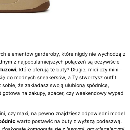
ch elementów garderoby, które nigdy nie wychodzą z
dnym z najpopularniejszych połączeń są oczywiście
 luzowi
, które oferują te buty? Długie, midi czy mini –
się do modnych sneakersów, a Ty stworzysz outfit
ź sobie, że zakładasz swoją ulubioną spódnicę,
eś gotowa na zakupy, spacer, czy weekendowy wypad
ini, czy maxi, na pewno znajdziesz odpowiedni model
pódnic
warto postawić na buty z wyższą podeszwą,
e
doskonale
komponują się z jasnymi, przyciągającymi