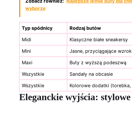
Zobacz również:
Najlepsze letnie buty dla ch
wyborze
Typ spódnicy
Rodzaj butów
Midi
Klasyczne białe sneakersy
Mini
Jasne, przyciągające wzrok
Maxi
Buty z wyższą podeszwą
Wszystkie
Sandały na obcasie
Wszystkie
Kolorowe dodatki (torebka,
Eleganckie wyjścia: stylowe