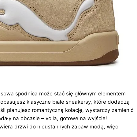
eansowa spódnica może stać się głównym elementem
ą dopasujesz klasyczne białe sneakersy, które dodadzą
jeśli planujesz romantyczną kolację, wystarczy zamienić
ndały na
obcasie – voila, gotowe na wyjście!
wiera drzwi do nieustannych zabaw modą, więc