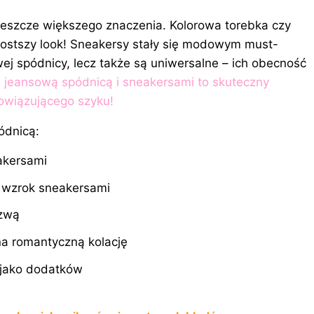
 jeszcze większego znaczenia. Kolorowa torebka czy
prostszy look! Sneakersy stały się modowym must-
wej
spódnicy
, lecz także są uniwersalne – ich obecność
z jeansową spódnicą i sneakersami to skuteczny
bowiązującego szyku!
ódnicą:
akersami
i wzrok sneakersami
szwą
na romantyczną kolację
 jako dodatków