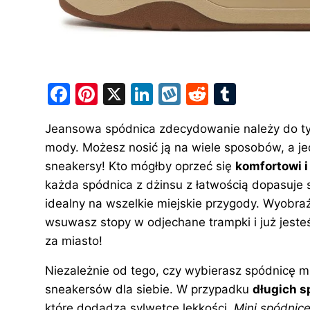
F
Pi
X
Li
W
R
T
a
nt
n
y
e
u
Jeansowa
spódnica
zdecydowanie należy do ty
c
er
k
k
d
m
mody. Możesz nosić ją na wiele sposobów, a je
e
e
e
o
di
bl
sneakersy! Kto mógłby oprzeć się
komfortowi i
b
st
dI
p
t
r
każda spódnica z dżinsu z łatwością dopasuje 
o
n
idealny na wszelkie miejskie przygody. Wyobra
o
wsuwasz stopy w odjechane trampki i już jest
za miasto!
k
Niezależnie od tego, czy wybierasz spódnicę m
sneakersów dla siebie. W przypadku
długich s
które dodadzą sylwetce lekkości.
Mini spódnic