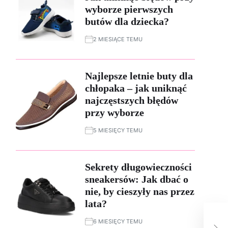
wyborze pierwszych
butów dla dziecka?
2 MIESIĄCE TEMU
Najlepsze letnie buty dla
chłopaka – jak uniknąć
najczęstszych błędów
przy wyborze
5 MIESIĘCY TEMU
Sekrety długowieczności
sneakersów: Jak dbać o
nie, by cieszyły nas przez
lata?
Sku
6 MIESIĘCY TEMU
jak