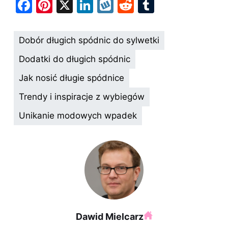
F
Pi
X
Li
W
R
T
a
nt
n
y
e
u
c
er
k
k
d
m
Dobór długich spódnic do sylwetki
e
e
e
o
di
bl
Dodatki do długich spódnic
b
st
dI
p
t
r
Jak nosić długie spódnice
o
n
Trendy i inspiracje z wybiegów
o
k
Unikanie modowych wpadek
Dawid Mielcarz