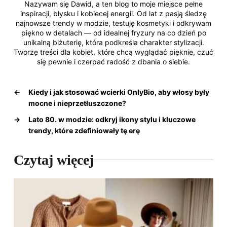
Nazywam się Dawid, a ten blog to moje miejsce pełne
inspiracji, błysku i kobiecej energii. Od lat z pasją śledzę
najnowsze trendy w modzie, testuję kosmetyki i odkrywam
piękno w detalach — od idealnej fryzury na co dzień po
unikalną biżuterię, która podkreśla charakter stylizacji.
Tworzę treści dla kobiet, które chcą wyglądać pięknie, czuć
się pewnie i czerpać radość z dbania o siebie.
←
Kiedy i jak stosować wcierki OnlyBio, aby włosy były
mocne i nieprzetłuszczone?
→
Lato 80. w modzie: odkryj ikony stylu i kluczowe
trendy, które zdefiniowały tę erę
Czytaj więcej