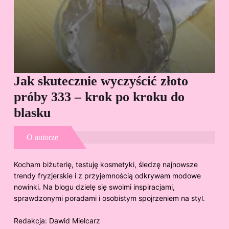
Jak skutecznie wyczyścić złoto
Cz
próby 333 – krok po kroku do
Sp
blasku
O autorze
Kocham biżuterię, testuję kosmetyki, śledzę najnowsze
trendy fryzjerskie i z przyjemnością odkrywam modowe
nowinki. Na blogu dzielę się swoimi inspiracjami,
sprawdzonymi poradami i osobistym spojrzeniem na styl.
Redakcja:
Dawid Mielcarz