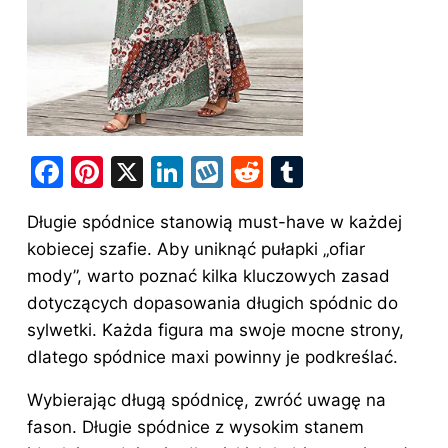
F
Pi
X
Li
W
R
T
a
nt
n
y
e
u
Długie spódnice stanowią must-have w każdej
c
er
k
k
d
m
kobiecej szafie. Aby uniknąć pułapki „ofiar
e
e
e
o
di
bl
mody”, warto poznać kilka kluczowych zasad
b
st
dI
p
t
r
dotyczących dopasowania długich spódnic do
o
n
sylwetki. Każda figura ma swoje mocne strony,
o
dlatego spódnice maxi powinny je podkreślać.
k
Wybierając długą spódnicę, zwróć uwagę na
fason. Długie spódnice z wysokim stanem