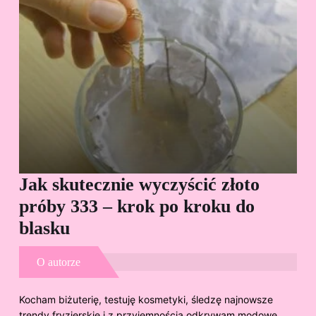
Jak skutecznie wyczyścić złoto
Cz
próby 333 – krok po kroku do
Sp
blasku
O autorze
Kocham biżuterię, testuję kosmetyki, śledzę najnowsze
trendy fryzjerskie i z przyjemnością odkrywam modowe