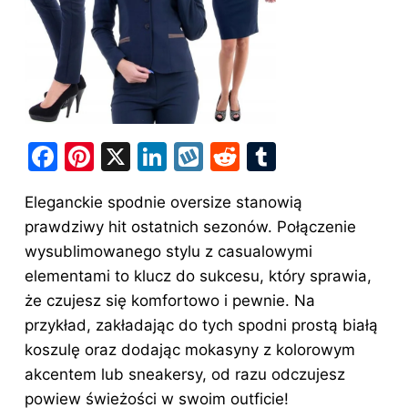
F
Pi
X
Li
W
R
T
a
nt
n
y
e
u
Eleganckie spodnie oversize stanowią
c
er
k
k
d
m
prawdziwy hit ostatnich sezonów. Połączenie
e
e
e
o
di
bl
wysublimowanego stylu z casualowymi
b
st
dI
p
t
r
elementami to
klucz do
sukcesu, który sprawia,
o
n
że czujesz się komfortowo i pewnie. Na
o
przykład, zakładając do tych spodni prostą białą
koszulę oraz dodając mokasyny z kolorowym
k
akcentem lub sneakersy, od razu odczujesz
powiew świeżości w swoim outficie!