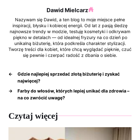
o
Dawid Mielcarz
k
Nazywam się Dawid, a ten blog to moje miejsce pełne
inspiracji, błysku i kobiecej energii. Od lat z pasją śledzę
najnowsze trendy w modzie, testuję kosmetyki i odkrywam
piękno w detalach — od idealnej fryzury na co dzień po
unikalną biżuterię, która podkreśla charakter stylizacji.
Tworzę treści dla kobiet, które chcą wyglądać pięknie, czuć
się pewnie i czerpać radość z dbania o siebie.
←
Gdzie najlepiej sprzedać złotą biżuterię i zyskać
najwięcej?
→
Farby do włosów, których lepiej unikać dla zdrowia –
na co zwrócić uwagę?
Czytaj więcej