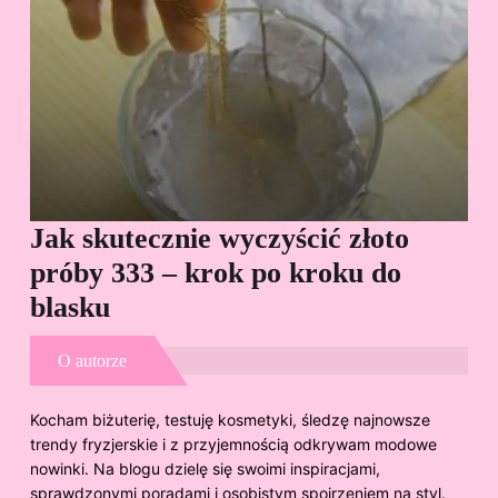
Jak skutecznie wyczyścić złoto
Cz
próby 333 – krok po kroku do
Sp
blasku
O autorze
Kocham biżuterię, testuję kosmetyki, śledzę najnowsze
trendy fryzjerskie i z przyjemnością odkrywam modowe
nowinki. Na blogu dzielę się swoimi inspiracjami,
sprawdzonymi poradami i osobistym spojrzeniem na styl.