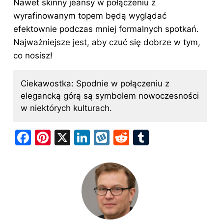
Nawet skinny jeansy w połączeniu z
wyrafinowanym topem będą wyglądać
efektownie podczas mniej formalnych spotkań.
Najważniejsze jest, aby czuć się dobrze w tym,
co nosisz!
Ciekawostka: Spodnie w połączeniu z
elegancką górą są symbolem nowoczesności
w niektórych kulturach.
F
Pi
X
Li
W
R
T
a
nt
n
y
e
u
c
er
k
k
d
m
e
e
e
o
di
bl
b
st
dI
p
t
r
o
n