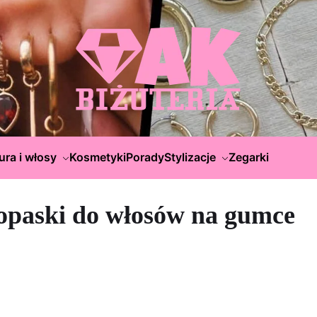
ura i włosy
Kosmetyki
Porady
Stylizacje
Zegarki
opaski do włosów na gumce