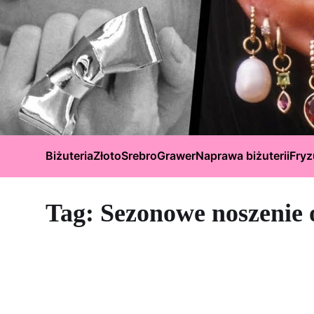
Biżuteria
Złoto
Srebro
Grawer
Naprawa biżuterii
Fryz
Tag:
Sezonowe noszenie 