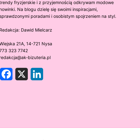
trendy fryzjerskie i z przyjemnością odkrywam modowe
nowinki. Na blogu dzielę się swoimi inspiracjami,
sprawdzonymi poradami i osobistym spojrzeniem na styl.
Redakcja:
Dawid Mielcarz
Wiejska 21A, 14-721 Nysa
773 323 7742
redakcja@ak-bizuteria.pl
F
X
L
a
i
c
n
e
k
y złoto próby 375 ciemnieje?
Złote sr
b
e
o
d
rawdzamy tajemnice biżuterii!
niezwykł
o
I
k
n
w biżute