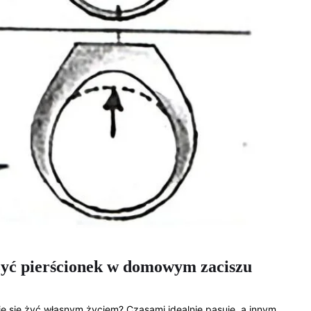
szyć pierścionek w domowym zaciszu
aje się żyć własnym życiem? Czasami idealnie pasuje, a innym