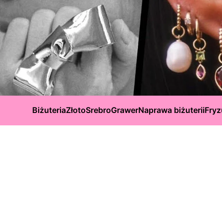
Biżuteria
Złoto
Srebro
Grawer
Naprawa biżuterii
Fryz