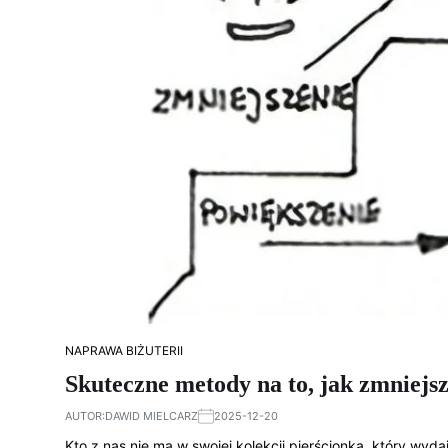
NAPRAWA BIŻUTERII
Skuteczne metody na to, jak zmniej
AUTOR:
DAWID MIELCARZ
2025-12-20
Kto z nas nie ma w swojej kolekcji pierścionka, który wyd