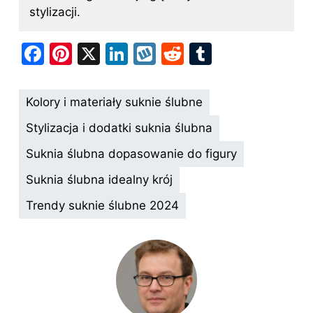
stylizacji.
F
Pi
X
Li
W
R
T
a
nt
n
y
e
u
c
er
k
k
d
m
Kolory i materiały suknie ślubne
e
e
e
o
di
bl
Stylizacja i dodatki suknia ślubna
b
st
dI
p
t
r
Suknia ślubna dopasowanie do figury
o
n
Suknia ślubna idealny krój
o
k
Trendy suknie ślubne 2024