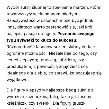
a
nt
n
y
e
u
Wybór
sukni
ślubnej to spełnienie marzeń, które
c
er
k
k
d
m
towarzyszyły wielu pannom młodym.
e
e
e
o
di
bl
Rzeczywistość w salonach może być jednak
b
st
dI
p
t
r
inna, dlatego warto zastanowić się, jaki krój
o
n
najlepiej pasuje do figury.
Poznanie swojego
o
typu sylwetki to klucz do sukcesu.
Różnorodność fasonów sukien ślubnych daje
k
ogromne możliwości. Niezależnie od tego, czy
jesteś klepsydrą, gruszką, jabłkiem, czy
prostokątem, z pewnością znajdziesz coś
idealnego dla siebie, co sprawi, że poczujesz się
wyjątkowo.
Dla figury klepsydry najlepsze będą suknie z
wyraźnie zaznaczoną talią, takie jak fasony
księżniczki czy syrenki. Dla figury gruszki