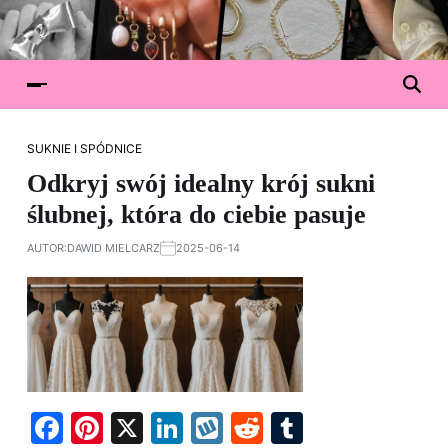
SUKNIE I SPÓDNICE
Odkryj swój idealny krój sukni
ślubnej, która do ciebie pasuje
AUTOR:
DAWID MIELCARZ
2025-06-14
F
Pi
X
Li
W
R
T