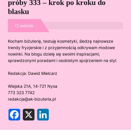
próby 333 – krok po kroku do
Sp
blasku
O autorze
Kocham biżuterię, testuję kosmetyki, śledzę najnowsze
trendy fryzjerskie i z przyjemnością odkrywam modowe
nowinki. Na blogu dzielę się swoimi inspiracjami,
sprawdzonymi poradami i osobistym spojrzeniem na styl.
Redakcja:
Dawid Mielcarz
Wiejska 21A, 14-721 Nysa
773 323 7742
redakcja@ak-bizuteria.pl
F
X
L
a
i
c
n
e
k
b
e