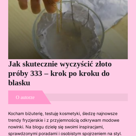
Jak skutecznie wyczyścić złoto
Cz
próby 333 – krok po kroku do
Sp
blasku
O autorze
Kocham biżuterię, testuję kosmetyki, śledzę najnowsze
trendy fryzjerskie i z przyjemnością odkrywam modowe
nowinki. Na blogu dzielę się swoimi inspiracjami,
sprawdzonymi poradami i osobistym spojrzeniem na styl.