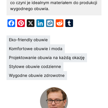
co czyni je idealnym materiałem do produkcji
wygodnego obuwia.
F
Pi
X
Li
W
R
T
a
nt
n
y
e
u
c
er
k
k
d
m
Eko-friendly obuwie
e
e
e
o
di
bl
Komfortowe obuwie i moda
b
st
dI
p
t
r
Projektowanie obuwia na każdą okazję
o
n
Stylowe obuwie codzienne
o
k
Wygodne obuwie zdrowotne