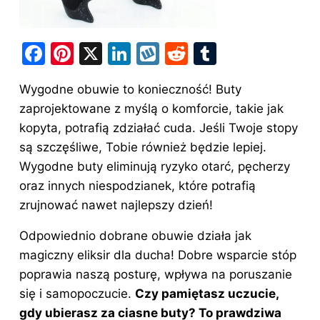
F
Pi
X
Li
W
R
T
a
nt
n
y
e
u
Wygodne obuwie to konieczność!
Buty
c
er
k
k
d
m
zaprojektowane z myślą o komforcie, takie jak
e
e
e
o
di
bl
kopyta, potrafią zdziałać cuda. Jeśli Twoje stopy
b
st
dI
p
t
r
są szczęśliwe, Tobie również będzie lepiej.
o
n
Wygodne buty eliminują ryzyko otarć, pęcherzy
o
oraz innych niespodzianek, które potrafią
zrujnować nawet najlepszy dzień!
k
Odpowiednio dobrane obuwie działa jak
magiczny eliksir dla ducha! Dobre wsparcie stóp
poprawia naszą posturę, wpływa na poruszanie
się i samopoczucie.
Czy pamiętasz uczucie,
gdy ubierasz za ciasne buty? To prawdziwa