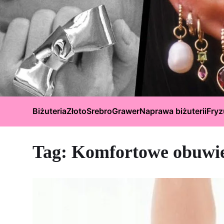
Biżuteria
Złoto
Srebro
Grawer
Naprawa biżuterii
Fryz
Tag:
Komfortowe obuwie