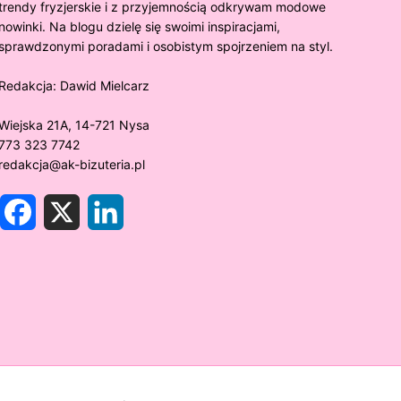
trendy fryzjerskie i z przyjemnością odkrywam modowe
nowinki. Na blogu dzielę się swoimi inspiracjami,
sprawdzonymi poradami i osobistym spojrzeniem na styl.
Redakcja:
Dawid Mielcarz
Wiejska 21A, 14-721 Nysa
773 323 7742
redakcja@ak-bizuteria.pl
F
X
L
a
i
c
n
e
k
y złoto próby 375 ciemnieje?
Złote sr
b
e
o
d
rawdzamy tajemnice biżuterii!
niezwykł
o
I
k
n
w biżute