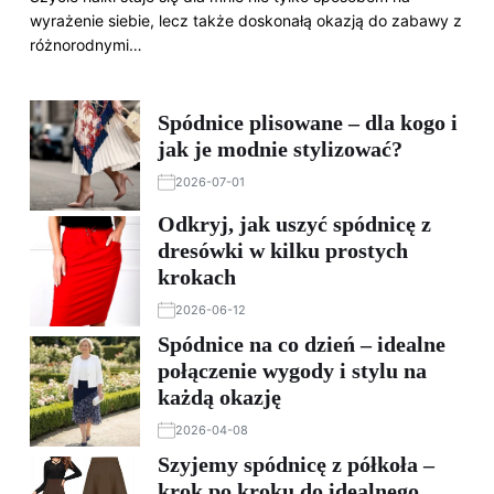
wyrażenie siebie, lecz także doskonałą okazją do zabawy z
różnorodnymi…
Spódnice plisowane – dla kogo i
jak je modnie stylizować?
2026-07-01
Odkryj, jak uszyć spódnicę z
dresówki w kilku prostych
krokach
2026-06-12
Spódnice na co dzień – idealne
połączenie wygody i stylu na
każdą okazję
2026-04-08
Szyjemy spódnicę z półkoła –
krok po kroku do idealnego