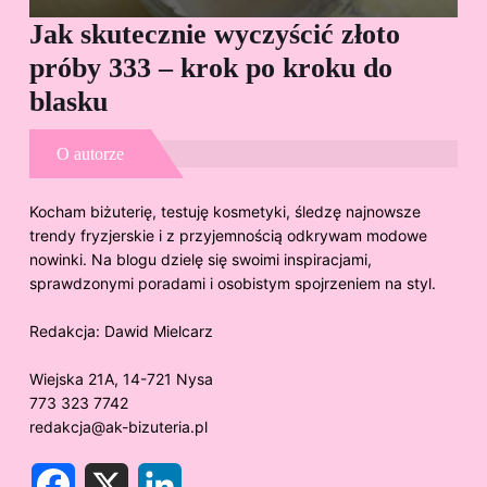
Jak skutecznie wyczyścić złoto
Cz
próby 333 – krok po kroku do
Sp
blasku
O autorze
Kocham biżuterię, testuję kosmetyki, śledzę najnowsze
trendy fryzjerskie i z przyjemnością odkrywam modowe
nowinki. Na blogu dzielę się swoimi inspiracjami,
sprawdzonymi poradami i osobistym spojrzeniem na styl.
Redakcja:
Dawid Mielcarz
Wiejska 21A, 14-721 Nysa
773 323 7742
redakcja@ak-bizuteria.pl
F
X
L