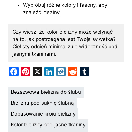
Wypróbuj różne kolory i fasony, aby
znaleźć idealny.
Czy wiesz, że kolor bielizny może wpłynąć
na to, jak postrzegana jest Twoja sylwetka?
Cielisty odcień minimalizuje widoczność pod
jasnymi tkaninami.
F
Pi
X
Li
W
R
T
a
nt
n
y
e
u
c
er
k
k
d
m
Bezszwowa bielizna do ślubu
e
e
e
o
di
bl
Bielizna pod suknię ślubną
b
st
dI
p
t
r
Dopasowanie kroju bielizny
o
n
Kolor bielizny pod jasne tkaniny
o