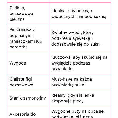
Cielista,
Idealna, aby
uniknąć
bezszwowa
widocznych linii pod suknią.
bielizna
Biustonosz z
Świetny wybór, który
odpinanymi
podkreśla sylwetkę i
ramiączkami lub
dopasowuje się do sukni.
bardotka
Kluczowa, aby skupić się na
Wygoda
wyglądzie podczas
przymiarki.
Cieliste figi
Must-have na każdą
bezszwowe
przymiarkę sukni.
Idealny, gdy sukienka
Stanik samonośny
eksponuje plecy.
Wygodne buty na obcasie,
Akcesoria do
podwiązka, biżuteria,