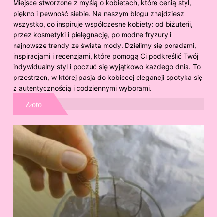
Miejsce stworzone z myślą o kobietach, które cenią styl,
piękno i pewność siebie. Na naszym blogu znajdziesz
wszystko, co inspiruje współczesne kobiety: od biżuterii,
przez kosmetyki i pielęgnację, po modne fryzury i
najnowsze trendy ze świata mody. Dzielimy się poradami,
inspiracjami i recenzjami, które pomogą Ci podkreślić Twój
indywidualny styl i poczuć się wyjątkowo każdego dnia. To
przestrzeń, w której pasja do kobiecej elegancji spotyka się
z autentycznością i codziennymi wyborami.
Złoto