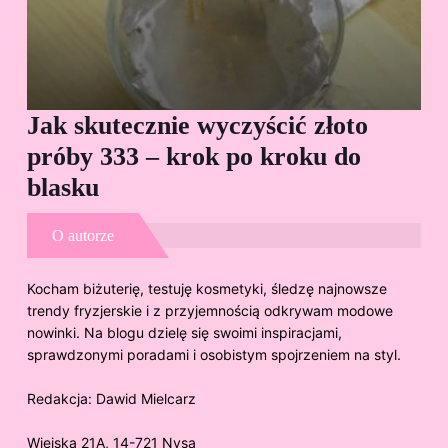
Jak skutecznie wyczyścić złoto
Cz
próby 333 – krok po kroku do
Sp
blasku
O autorze
Kocham biżuterię, testuję kosmetyki, śledzę najnowsze
trendy fryzjerskie i z przyjemnością odkrywam modowe
nowinki. Na blogu dzielę się swoimi inspiracjami,
sprawdzonymi poradami i osobistym spojrzeniem na styl.
Redakcja:
Dawid Mielcarz
Wiejska 21A, 14-721 Nysa