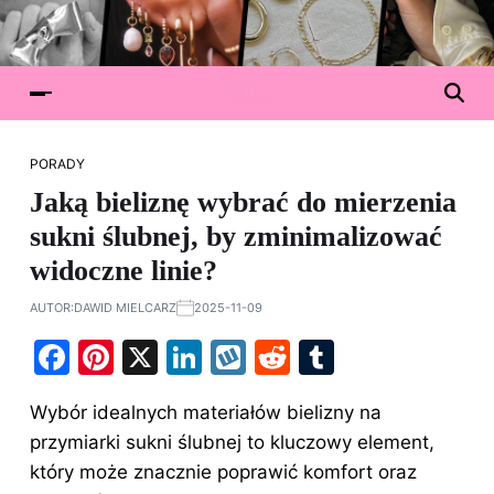
PORADY
Jaką bieliznę wybrać do mierzenia
sukni ślubnej, by zminimalizować
widoczne linie?
AUTOR:
DAWID MIELCARZ
2025-11-09
F
Pi
X
Li
W
R
T
a
nt
n
y
e
u
Wybór idealnych materiałów bielizny na
c
er
k
k
d
m
przymiarki sukni
ślubnej
to kluczowy element,
e
e
e
o
di
bl
który może znacznie poprawić komfort oraz