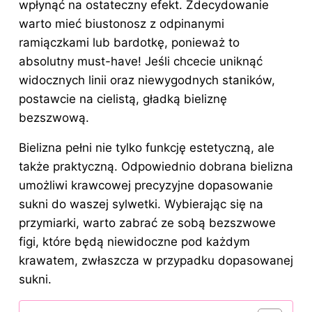
b
st
dI
p
t
r
wpłynąć na ostateczny efekt. Zdecydowanie
o
n
warto mieć biustonosz z odpinanymi
o
ramiączkami lub bardotkę, ponieważ to
absolutny must-have! Jeśli chcecie uniknąć
k
widocznych linii oraz niewygodnych staników,
postawcie na cielistą, gładką bieliznę
bezszwową.
Bielizna pełni nie tylko funkcję estetyczną, ale
także praktyczną. Odpowiednio dobrana bielizna
umożliwi krawcowej precyzyjne dopasowanie
sukni do waszej sylwetki. Wybierając się na
przymiarki, warto zabrać ze sobą bezszwowe
figi, które będą niewidoczne pod każdym
krawatem, zwłaszcza w przypadku dopasowanej
sukni.