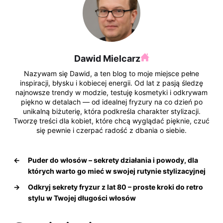
e
e
e
o
di
bl
b
st
dI
p
t
r
o
n
o
Dawid Mielcarz
k
Nazywam się Dawid, a ten blog to moje miejsce pełne
inspiracji, błysku i kobiecej energii. Od lat z pasją śledzę
najnowsze trendy w modzie, testuję kosmetyki i odkrywam
piękno w detalach — od idealnej fryzury na co dzień po
unikalną biżuterię, która podkreśla charakter stylizacji.
Tworzę treści dla kobiet, które chcą wyglądać pięknie, czuć
się pewnie i czerpać radość z dbania o siebie.
←
Puder do włosów – sekrety działania i powody, dla
których warto go mieć w swojej rutynie stylizacyjnej
→
Odkryj sekrety fryzur z lat 80 – proste kroki do retro
stylu w Twojej długości włosów