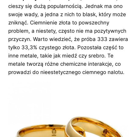
c
er
k
k
d
m
cieszy się dużą popularnością. Jednak ma ono
e
e
e
o
di
bl
swoje wady, a jedna z nich to blask, który może
b
st
dI
p
t
r
zniknąć. Ciemnienie złota to powszechny
o
n
problem, a niestety, często nie ma pozytywnych
o
przyczyn. Warto wiedzieć, że próba 333 zawiera
tylko 33,3% czystego złota. Pozostała część to
k
inne metale, takie jak miedź czy srebro. Te
metale tworzą różne chemiczne interakcje, co
prowadzi do nieestetycznego ciemnego nalotu.