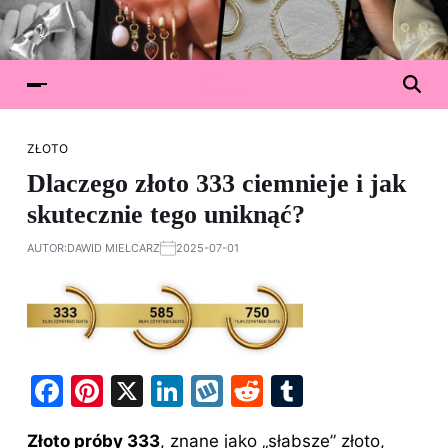
ZŁOTO
Dlaczego złoto 333 ciemnieje i jak
skutecznie tego uniknąć?
AUTOR:
DAWID MIELCARZ
2025-07-01
F
Pi
X
Li
W
R
T
a
nt
n
y
e
u
Złoto próby 333
, znane jako „słabsze” złoto,