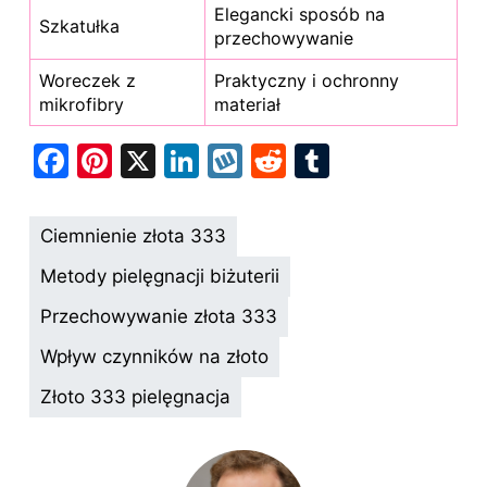
Elegancki sposób na
Szkatułka
przechowywanie
Woreczek z
Praktyczny i ochronny
mikrofibry
materiał
F
Pi
X
Li
W
R
T
a
nt
n
y
e
u
c
er
k
k
d
m
Ciemnienie złota 333
e
e
e
o
di
bl
Metody pielęgnacji biżuterii
b
st
dI
p
t
r
Przechowywanie złota 333
o
n
Wpływ czynników na złoto
o
k
Złoto 333 pielęgnacja