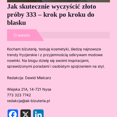
Jak skutecznie wyczyścić złoto
Cz
próby 333 – krok po kroku do
Sp
blasku
O autorze
Kocham biżuterię, testuję kosmetyki, śledzę najnowsze
trendy fryzjerskie i z przyjemnością odkrywam modowe
nowinki. Na blogu dzielę się swoimi inspiracjami,
sprawdzonymi poradami i osobistym spojrzeniem na styl.
Redakcja:
Dawid Mielcarz
Wiejska 21A, 14-721 Nysa
773 323 7742
redakcja@ak-bizuteria.pl
F
X
L
a
i