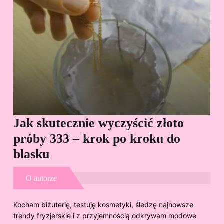
Jak skutecznie wyczyścić złoto
Cz
próby 333 – krok po kroku do
Sp
blasku
O autorze
Kocham biżuterię, testuję kosmetyki, śledzę najnowsze
trendy fryzjerskie i z przyjemnością odkrywam modowe