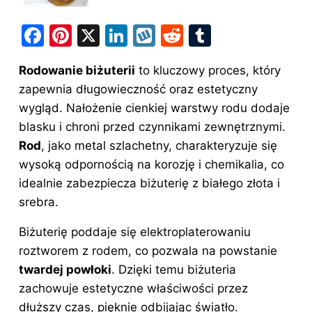
F
Pi
X
Li
W
R
T
a
nt
n
y
e
u
Rodowanie biżuterii
to kluczowy proces, który
c
er
k
k
d
m
zapewnia długowieczność oraz estetyczny
e
e
e
o
di
bl
wygląd. Nałożenie cienkiej warstwy rodu dodaje
b
st
dI
p
t
r
blasku i chroni przed czynnikami zewnętrznymi.
o
n
Rod
, jako metal szlachetny, charakteryzuje się
o
wysoką odpornością na korozję i chemikalia, co
idealnie zabezpiecza biżuterię z białego złota i
k
srebra.
Biżuterię poddaje się elektroplaterowaniu
roztworem z rodem, co pozwala na powstanie
twardej powłoki
. Dzięki temu biżuteria
zachowuje estetyczne właściwości przez
dłuższy czas, pięknie odbijając światło.