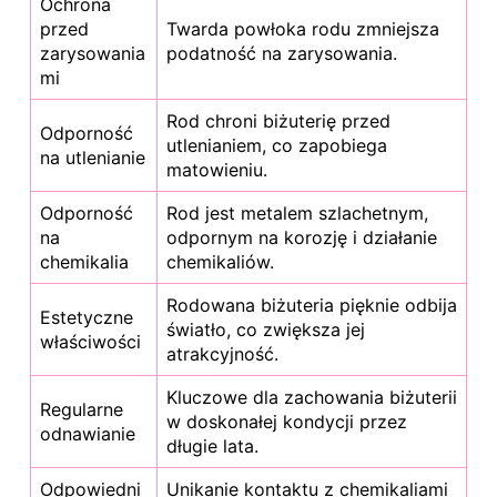
Ochrona
przed
Twarda powłoka rodu zmniejsza
zarysowania
podatność na zarysowania.
mi
Rod chroni biżuterię przed
Odporność
utlenianiem, co zapobiega
na utlenianie
matowieniu.
Odporność
Rod jest metalem szlachetnym,
na
odpornym na korozję i działanie
chemikalia
chemikaliów.
Rodowana biżuteria pięknie odbija
Estetyczne
światło, co zwiększa jej
właściwości
atrakcyjność.
Kluczowe dla zachowania biżuterii
Regularne
w doskonałej kondycji przez
odnawianie
długie lata.
Odpowiedni
Unikanie kontaktu z chemikaliami