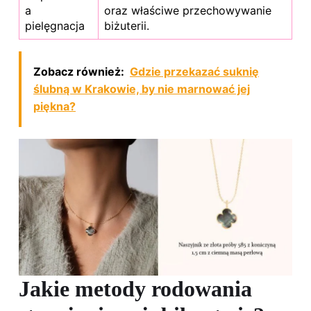
a
oraz właściwe przechowywanie
pielęgnacja
biżuterii.
Zobacz również:
Gdzie przekazać suknię
ślubną w Krakowie, by nie marnować jej
piękna?
Jakie metody rodowania