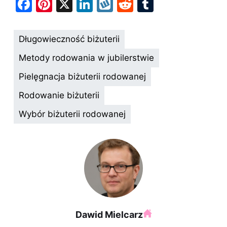
F
Pi
X
Li
W
R
T
a
nt
n
y
e
u
c
er
k
k
d
m
Długowieczność biżuterii
e
e
e
o
di
bl
Metody rodowania w jubilerstwie
b
st
dI
p
t
r
Pielęgnacja biżuterii rodowanej
o
n
Rodowanie biżuterii
o
k
Wybór biżuterii rodowanej
Dawid Mielcarz