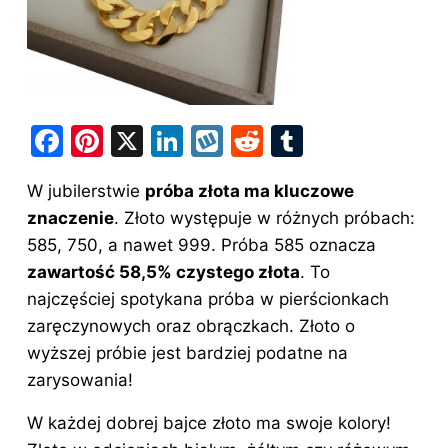
F
Pi
X
Li
W
R
T
a
nt
n
y
e
u
W jubilerstwie
próba złota ma kluczowe
c
er
k
k
d
m
znaczenie
. Złoto występuje w różnych próbach:
e
e
e
o
di
bl
585, 750, a nawet 999. Próba 585 oznacza
b
st
dI
p
t
r
zawartość 58,5% czystego złota
. To
o
n
najczęściej spotykana próba w pierścionkach
o
zaręczynowych oraz obrączkach. Złoto o
wyższej próbie jest bardziej podatne na
k
zarysowania!
W każdej dobrej bajce złoto ma swoje kolory!