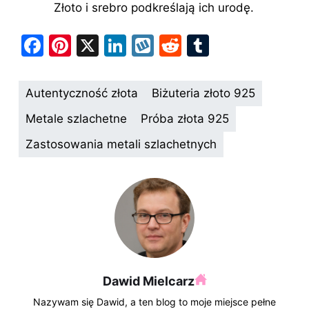
Złoto i srebro podkreślają ich urodę.
F
Pi
X
Li
W
R
T
a
nt
n
y
e
u
c
er
k
k
d
m
Autentyczność złota
Biżuteria złoto 925
e
e
e
o
di
bl
Metale szlachetne
Próba złota 925
b
st
dI
p
t
r
Zastosowania metali szlachetnych
o
n
o
k
Dawid Mielcarz
Nazywam się Dawid, a ten blog to moje miejsce pełne