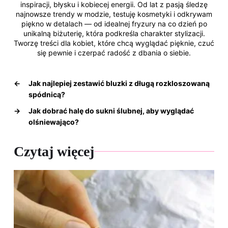
inspiracji, błysku i kobiecej energii. Od lat z pasją śledzę
najnowsze trendy w modzie, testuję kosmetyki i odkrywam
piękno w detalach — od idealnej fryzury na co dzień po
unikalną biżuterię, która podkreśla charakter stylizacji.
Tworzę treści dla kobiet, które chcą wyglądać pięknie, czuć
się pewnie i czerpać radość z dbania o siebie.
←
Jak najlepiej zestawić bluzki z długą rozkloszowaną
spódnicą?
→
Jak dobrać halę do sukni ślubnej, aby wyglądać
olśniewająco?
Czytaj więcej