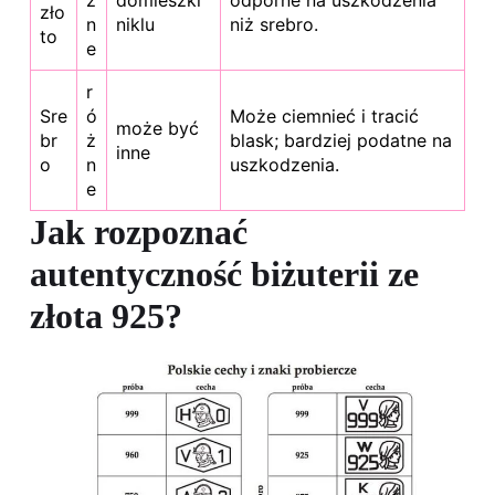
ż
domieszki
odporne na uszkodzenia
zło
n
niklu
niż srebro.
to
e
r
Sre
ó
Może ciemnieć i tracić
może być
br
ż
blask; bardziej podatne na
inne
o
n
uszkodzenia.
e
Jak rozpoznać
autentyczność biżuterii ze
złota 925?