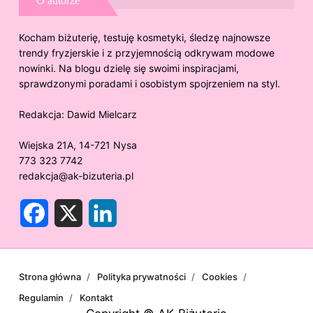
O autorze
Kocham biżuterię, testuję kosmetyki, śledzę najnowsze
trendy fryzjerskie i z przyjemnością odkrywam modowe
nowinki. Na blogu dzielę się swoimi inspiracjami,
sprawdzonymi poradami i osobistym spojrzeniem na styl.
Redakcja:
Dawid Mielcarz
Wiejska 21A, 14-721 Nysa
773 323 7742
redakcja@ak-bizuteria.pl
F
X
L
a
i
c
n
e
k
b
e
o
d
o
I
Strona główna
Polityka prywatności
Cookies
k
n
Regulamin
Kontakt