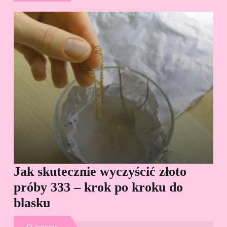
Jak skutecznie wyczyścić złoto
Cz
próby 333 – krok po kroku do
Sp
blasku