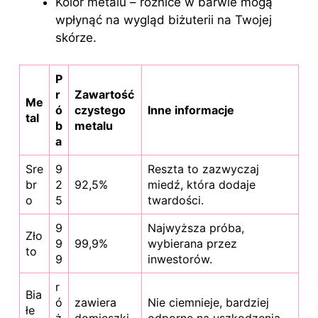
Kolor metalu – różnice w barwie mogą
wpłynąć na wygląd biżuterii na Twojej
skórze.
P
r
Zawartość
Me
ó
czystego
Inne informacje
tal
b
metalu
a
Sre
9
Reszta to zazwyczaj
br
2
92,5%
miedź, która dodaje
o
5
twardości.
9
Najwyższa próba,
Zło
9
99,9%
wybierana przez
to
9
inwestorów.
r
Bia
ó
zawiera
Nie ciemnieje, bardziej
łe