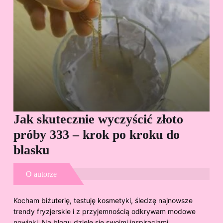
Jak skutecznie wyczyścić złoto
Cz
próby 333 – krok po kroku do
Sp
blasku
O autorze
Kocham biżuterię, testuję kosmetyki, śledzę najnowsze
trendy fryzjerskie i z przyjemnością odkrywam modowe
nowinki. Na blogu dzielę się swoimi inspiracjami,