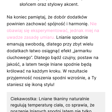
słońcem oraz stylowy akcent.
Na koniec pamiętaj, że dobór dodatków
powinien zachować spójność i harmonię.
Nie
obawiaj się eksperymentować, jednak miej na
uwadze zasadę umiaru.
Lnianie
spodnie
emanują swobodą, dlatego przy zbyt wielu
dodatkach łatwo osiągnąć efekt „jarmarku
ciuchowego”. Dlatego bądź czujny, postaw na
jakość, a latem twoje lniane spodnie będą
królować na każdym kroku. W rezultacie
przyjemność noszenia spodni wzrośnie, a Ty
staniesz się ikoną stylu!
Ciekawostka: Lniane tkaniny naturalnie
regulują temperaturę ciała, co sprawia, że
noszenie lnianych spodni latem nie tylko