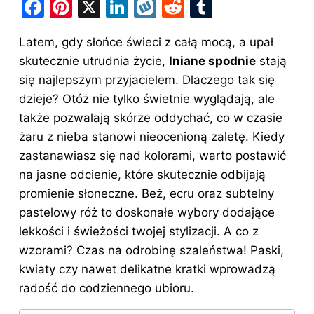
F
Pi
X
Li
W
R
T
a
nt
n
y
e
u
Latem, gdy słońce świeci z całą mocą, a upał
c
er
k
k
d
m
skutecznie utrudnia życie,
lniane spodnie
stają
e
e
e
o
di
bl
się najlepszym przyjacielem. Dlaczego tak się
b
st
dI
p
t
r
dzieje? Otóż nie tylko świetnie wyglądają, ale
o
n
także pozwalają skórze oddychać, co w czasie
o
żaru z nieba stanowi nieocenioną zaletę. Kiedy
zastanawiasz się nad kolorami, warto postawić
k
na jasne odcienie, które skutecznie odbijają
promienie słoneczne. Beż, ecru oraz subtelny
pastelowy róż to doskonałe wybory dodające
lekkości i świeżości twojej stylizacji. A co z
wzorami? Czas na odrobinę szaleństwa! Paski,
kwiaty czy nawet delikatne kratki wprowadzą
radość do codziennego ubioru.