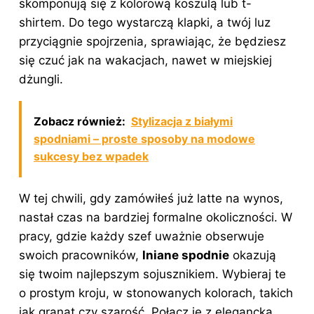
skomponują się z kolorową koszulą lub t-
shirtem. Do tego wystarczą klapki, a twój luz
przyciągnie spojrzenia, sprawiając, że będziesz
się czuć jak na wakacjach, nawet w miejskiej
dżungli.
Zobacz również:
Stylizacja z białymi
spodniami – proste sposoby na modowe
sukcesy bez wpadek
W tej chwili, gdy zamówiłeś już latte na wynos,
nastał czas na bardziej formalne okoliczności. W
pracy, gdzie każdy szef uważnie obserwuje
swoich pracowników,
lniane spodnie
okazują
się twoim najlepszym sojusznikiem. Wybieraj te
o prostym kroju, w stonowanych kolorach, takich
jak granat czy szarość. Połącz je z elegancką