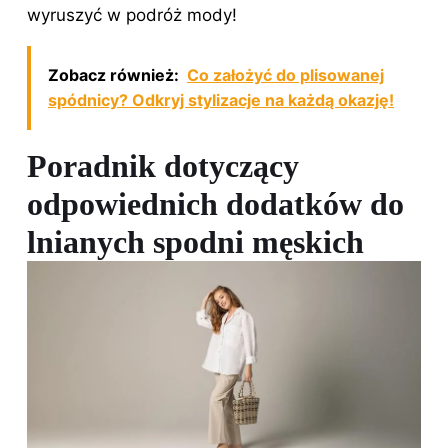
wyruszyć w podróż mody!
Zobacz również:
Co założyć do plisowanej
spódnicy? Odkryj stylizacje na każdą okazję!
Poradnik dotyczący
odpowiednich dodatków do
lnianych spodni męskich