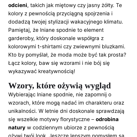
odcieni
, takich jak miętowy czy jasny żółty. Te
kolory z pewnością przyciągną spojrzenia i
dodadzą
twojej stylizacji
wakacyjnego klimatu.
Pamiętaj, że lniane spodnie to element
garderoby, który doskonale współgra z
kolorowymi t-shirtami czy zwiewnymi bluzkami.
Kto by pomyślał, że moda może być tak prosta?
Łącz kolory, baw się wzorami i nie bój się
wykazywać kreatywnością!
Wzory, które ożywią wygląd
Wybierając lniane spodnie, nie zapomnij o
wzorach, które mogą nadać im charakteru oraz
unikalności. W letnie dni doskonale sprawdzają
się wszelkie motywy florystyczne –
odrobina
natury
w codziennym ubiorze z pewnością
ożywi twój look. Jeszcze lepszym pomysłem są