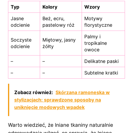
Typ
Kolory
Wzory
Jasne
Beż, ecru,
Motywy
odcienie
pastelowy róż
florystyczne
Palmy i
Soczyste
Miętowy, jasny
tropikalne
odcienie
żółty
owoce
–
–
Delikatne paski
–
–
Subtelne kratki
Zobacz również:
Skórzana ramoneska w
stylizacjach: sprawdzone sposoby na
uniknięcie modowych wpadek
Warto wiedzieć, że lniane tkaniny naturalnie
odprowadzają wilgoć, co sprawia, że lniane