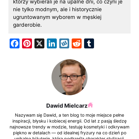
którzy wybierali je na upalne dni, co czyni je
nie tylko modnym, ale i historycznie
ugruntowanym wyborem w męskiej
garderobie.
F
Pi
X
Li
W
R
T
a
nt
n
y
e
u
c
er
k
k
d
m
e
e
e
o
di
bl
b
st
dI
p
t
r
o
n
o
Dawid Mielcarz
k
Nazywam się Dawid, a ten blog to moje miejsce pełne
inspiracji, błysku i kobiecej energii. Od lat z pasją śledzę
najnowsze trendy w modzie, testuję kosmetyki i odkrywam
piękno w detalach — od idealnej fryzury na co dzień po
unikalną biżuterię, która podkreśla charakter stylizacji.