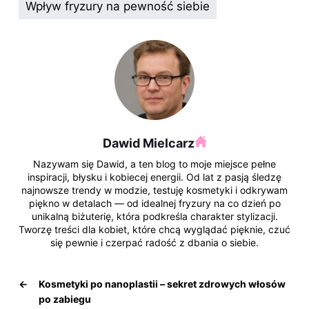
k
Wpływ fryzury na pewność siebie
Dawid Mielcarz
Nazywam się Dawid, a ten blog to moje miejsce pełne
inspiracji, błysku i kobiecej energii. Od lat z pasją śledzę
najnowsze trendy w modzie, testuję kosmetyki i odkrywam
piękno w detalach — od idealnej fryzury na co dzień po
unikalną biżuterię, która podkreśla charakter stylizacji.
Tworzę treści dla kobiet, które chcą wyglądać pięknie, czuć
się pewnie i czerpać radość z dbania o siebie.
←
Kosmetyki po nanoplastii – sekret zdrowych włosów
po zabiegu