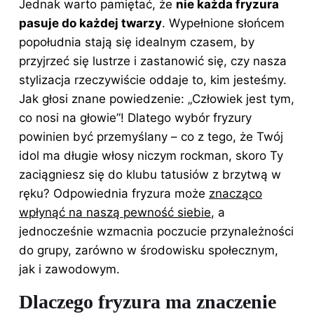
Jednak warto pamiętać, że
nie każda fryzura
pasuje do każdej twarzy
. Wypełnione słońcem
popołudnia stają się idealnym czasem, by
przyjrzeć się lustrze i zastanowić się, czy nasza
stylizacja rzeczywiście oddaje to, kim jesteśmy.
Jak głosi znane powiedzenie: „Człowiek jest tym,
co nosi na głowie”! Dlatego wybór fryzury
powinien być przemyślany – co z tego, że Twój
idol ma długie włosy niczym rockman, skoro Ty
zaciągniesz się do klubu tatusiów z brzytwą w
ręku? Odpowiednia fryzura może
znacząco
wpłynąć na naszą pewność siebie
, a
jednocześnie wzmacnia poczucie przynależności
do grupy, zarówno w środowisku społecznym,
jak i zawodowym.
Dlaczego fryzura ma znaczenie