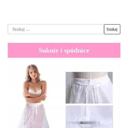
Suknie i spódnice