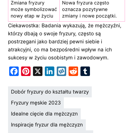
Zmiana fryzury
Nowa fryzura często
może symbolizować
oznacza pozytywne
nowy etap w życiu
zmiany i nowe początki.
Ciekawostka: Badania wykazują, że mężczyźni,
którzy dbają o swoje fryzury, często są
postrzegani jako bardziej pewni siebie i
atrakcyjni, co ma bezpośredni wpływ na ich
sukcesy w życiu osobistym i zawodowym.
F
Pi
X
Li
W
R
T
a
nt
n
y
e
u
c
er
k
k
d
m
Dobór fryzury do kształtu twarzy
e
e
e
o
di
bl
Fryzury męskie 2023
b
st
dI
p
t
r
Idealne cięcie dla mężczyzn
o
n
Inspiracje fryzur dla mężczyzn
o