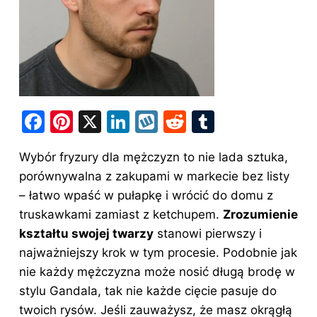
F
Pi
X
Li
W
R
T
a
nt
n
y
e
u
Wybór fryzury dla mężczyzn to nie lada sztuka,
c
er
k
k
d
m
porównywalna z zakupami w markecie bez listy
e
e
e
o
di
bl
– łatwo wpaść w pułapkę i wrócić do domu z
b
st
dI
p
t
r
truskawkami zamiast z ketchupem.
Zrozumienie
o
n
kształtu swojej twarzy
stanowi pierwszy i
o
najważniejszy krok w tym procesie. Podobnie jak
nie każdy mężczyzna może nosić długą brodę w
k
stylu Gandala, tak nie każde cięcie pasuje do
twoich rysów. Jeśli zauważysz, że masz okrągłą