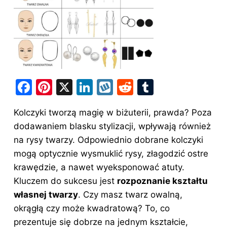
F
Pi
X
Li
W
R
T
a
nt
n
y
e
u
Kolczyki tworzą magię w biżuterii, prawda? Poza
c
er
k
k
d
m
dodawaniem blasku stylizacji, wpływają również
e
e
e
o
di
bl
na rysy twarzy. Odpowiednio dobrane kolczyki
b
st
dI
p
t
r
mogą optycznie wysmuklić rysy, złagodzić ostre
o
n
krawędzie, a nawet wyeksponować atuty.
o
Kluczem do sukcesu jest
rozpoznanie kształtu
własnej
twarzy
. Czy masz twarz owalną,
k
okrągłą czy może kwadratową? To, co
prezentuje się dobrze na jednym kształcie,