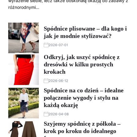
wyrażenie siebie, lecz także doskonałą okazją do zabawy z
różnorodnymi…
Spódnice plisowane – dla kogo i
jak je modnie stylizować?
2026-07-01
Odkryj, jak uszyć spódnicę z
dresówki w kilku prostych
krokach
2026-06-12
Spódnice na co dzień – idealne
połączenie wygody i stylu na
każdą okazję
2026-04-08
Szyjemy spódnicę z półkoła –
krok po kroku do idealnego