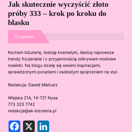
Jak skutecznie wyczyścić złoto
Cz
próby 333 – krok po kroku do
Sp
blasku
O autorze
Kocham biżuterię, testuję kosmetyki, śledzę najnowsze
trendy fryzjerskie i z przyjemnością odkrywam modowe
nowinki. Na blogu dzielę się swoimi inspiracjami,
sprawdzonymi poradami i osobistym spojrzeniem na styl.
Redakcja:
Dawid Mielcarz
Wiejska 21A, 14-721 Nysa
773 323 7742
redakcja@ak-bizuteria.pl
F
X
L
a
i