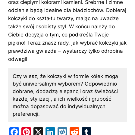
oraz ciepłymi kolorami kamieni. Srebrne i zimne
odcienie będą idealne dla bladziochów. Dobieraj
kolczyki do kształtu twarzy, mając na uwadze
także swój osobisty styl. W końcu należy do
Ciebie decyzja o tym, co podkreśla Twoje
piękno! Teraz znasz rady, jak wybrać kolczyki jak
prawdziwa gwiazda – wystarczy tylko odrobina
odwagi!
Czy wiesz, że kolczyki w formie kółek mogą
być uniwersalnym wyborem? Odpowiednio
dobrane, dodadzą elegancji oraz świeżości
każdej stylizacji, a ich wielkość i grubość
można dopasować do indywidualnych
preferencji.
F
Pi
X
Li
W
R
T