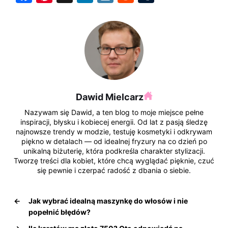
a
nt
n
y
e
u
c
er
k
k
d
m
e
e
e
o
di
bl
b
st
dI
p
t
r
o
n
o
Dawid Mielcarz
k
Nazywam się Dawid, a ten blog to moje miejsce pełne
inspiracji, błysku i kobiecej energii. Od lat z pasją śledzę
najnowsze trendy w modzie, testuję kosmetyki i odkrywam
piękno w detalach — od idealnej fryzury na co dzień po
unikalną biżuterię, która podkreśla charakter stylizacji.
Tworzę treści dla kobiet, które chcą wyglądać pięknie, czuć
się pewnie i czerpać radość z dbania o siebie.
←
Jak wybrać idealną maszynkę do włosów i nie
popełnić błędów?