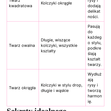
Twarz
rysy i
Kolczyki okrągłe
kwadratowa
dodają
delikat
ności.
Pasują
do
każdeg
Długie, wiszące
o stylu,
Twarz owalna
kolczyki, wszystkie
podkre
kształty
ślają
kształt
twarzy.
Wydłuż
ają
Kolczyki w
stylu drop,
rysy i
Twarz okrągła
długie i wąskie
tworzą
harmon
ię.