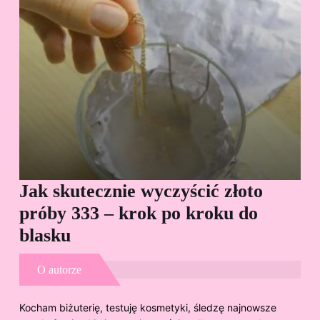
Jak skutecznie wyczyścić złoto
Cz
próby 333 – krok po kroku do
Sp
blasku
O autorze
Kocham biżuterię, testuję kosmetyki, śledzę najnowsze