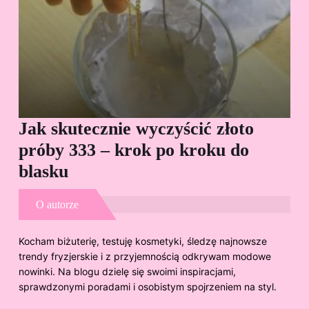
Jak skutecznie wyczyścić złoto
Cz
próby 333 – krok po kroku do
Sp
blasku
O autorze
Kocham biżuterię, testuję kosmetyki, śledzę najnowsze
trendy fryzjerskie i z przyjemnością odkrywam modowe
nowinki. Na blogu dzielę się swoimi inspiracjami,
sprawdzonymi poradami i osobistym spojrzeniem na styl.