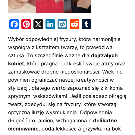
F
Pi
X
Li
W
R
T
a
nt
n
y
e
u
Wybór odpowiedniej fryzury, która harmonijnie
c
er
k
k
d
m
współgra z kształtem twarzy, to prawdziwa
e
e
e
o
di
bl
sztuka. To szczególnie ważne dla
dojrzałych
b
st
dI
p
t
r
kobiet
, które pragną podkreślić swoje atuty oraz
o
n
zamaskować drobne niedoskonałości. Wiek nie
o
powinien ograniczać naszej kreatywności w
stylizacji, dlatego warto zapoznać się z kilkoma
k
sprytnymi wskazówkami. Jeśli posiadasz okrągłą
twarz, zdecyduj się na fryzury, które stworzą
optyczną iluzję wysmuklenia. Odpowiednia
długość do ramion, wzbogacona o
delikatne
cieniowanie
, doda lekkości, a grzywka na bok