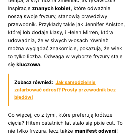
tempa, a styl można zmieniać jak rękawiczki!
Inspiracje
znanych kobiet
, które odważnie
noszą swoje fryzury, stanowią prawdziwy
przewodnik. Przykłady takie jak Jennifer Aniston,
której lob dodaje klasy, i Helen Mirren, która
udowadnia, że w siwych włosach również
można wyglądać znakomicie, pokazują, że wiek
to tylko liczba. Odwaga w wyborze fryzury staje
się
kluczowa
.
Zobacz również:
Jak samodzielnie
zafarbować odrost? Prosty przewodnik bez
błędów!
Co więcej, co z tymi, które preferują krótsze
cięcia? Hitem ostatnich lat stało się pixie cut. To
nie tylko fryzura, lecz także
manifest odwagi
!