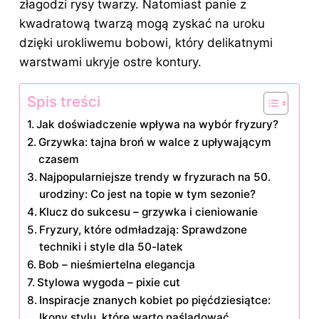
złagodzi rysy twarzy. Natomiast panie z
kwadratową twarzą mogą zyskać na uroku
dzięki urokliwemu bobowi, który delikatnymi
warstwami ukryje ostre kontury.
Spis treści
Jak doświadczenie wpływa na wybór fryzury?
Grzywka: tajna broń w walce z upływającym
czasem
Najpopularniejsze trendy w fryzurach na 50.
urodziny: Co jest na topie w tym sezonie?
Klucz do sukcesu – grzywka i cieniowanie
Fryzury, które odmładzają: Sprawdzone
techniki i style dla 50-latek
Bob – nieśmiertelna elegancja
Stylowa wygoda – pixie cut
Inspiracje znanych kobiet po pięćdziesiątce:
Ikony stylu, które warto naśladować