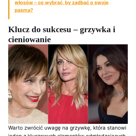
włosów – co wybrać, by zadbać o swoje
pasma?
Klucz do sukcesu – grzywka i
cieniowanie
Warto
zwrócić uwagę na
grzywkę, która stanowi