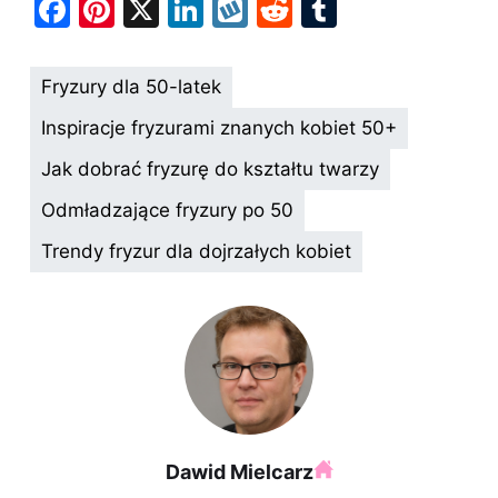
F
Pi
X
Li
W
R
T
a
nt
n
y
e
u
c
er
k
k
d
m
Fryzury dla 50-latek
e
e
e
o
di
bl
Inspiracje fryzurami znanych kobiet 50+
b
st
dI
p
t
r
Jak dobrać fryzurę do kształtu twarzy
o
n
Odmładzające fryzury po 50
o
k
Trendy fryzur dla dojrzałych kobiet
Dawid Mielcarz