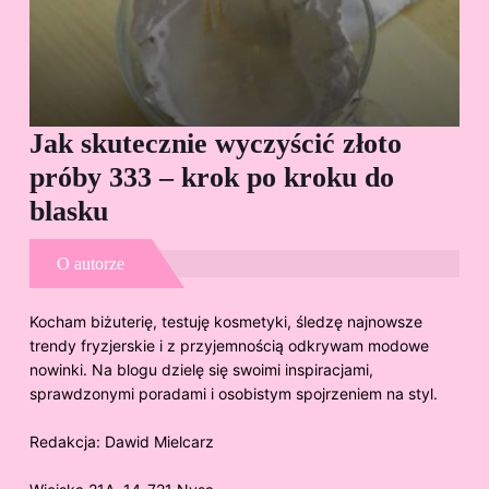
Jak skutecznie wyczyścić złoto
Cz
próby 333 – krok po kroku do
Sp
blasku
O autorze
Kocham biżuterię, testuję kosmetyki, śledzę najnowsze
trendy fryzjerskie i z przyjemnością odkrywam modowe
nowinki. Na blogu dzielę się swoimi inspiracjami,
sprawdzonymi poradami i osobistym spojrzeniem na styl.
Redakcja:
Dawid Mielcarz