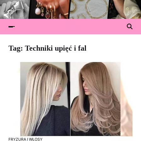
Tag:
Techniki upięć i fal
FRYZURA I WŁOSY