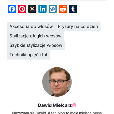
F
Pi
X
Li
W
R
T
a
nt
n
y
e
u
c
er
k
k
d
m
Akcesoria do włosów
Fryzury na co dzień
e
e
e
o
di
bl
Stylizacje długich włosów
b
st
dI
p
t
r
Szybkie stylizacje włosów
o
n
Techniki upięć i fal
o
k
Dawid Mielcarz
Nazywam się Dawid, a ten blog to moje miejsce pełne