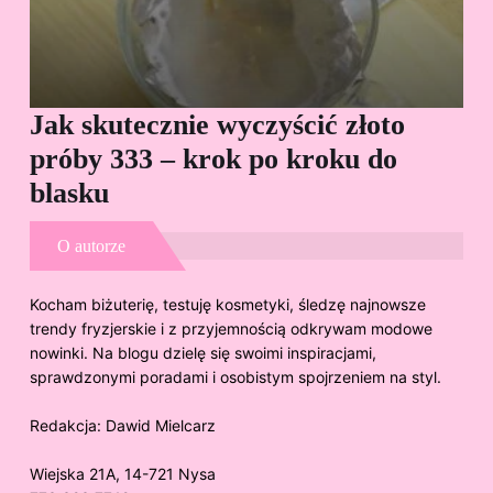
Jak skutecznie wyczyścić złoto
Cz
próby 333 – krok po kroku do
Sp
blasku
O autorze
Kocham biżuterię, testuję kosmetyki, śledzę najnowsze
trendy fryzjerskie i z przyjemnością odkrywam modowe
nowinki. Na blogu dzielę się swoimi inspiracjami,
sprawdzonymi poradami i osobistym spojrzeniem na styl.
Redakcja:
Dawid Mielcarz
Wiejska 21A, 14-721 Nysa