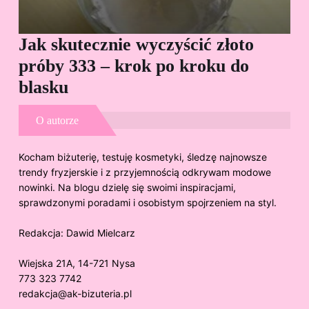
Jak skutecznie wyczyścić złoto
Cz
próby 333 – krok po kroku do
Sp
blasku
O autorze
Kocham biżuterię, testuję kosmetyki, śledzę najnowsze
trendy fryzjerskie i z przyjemnością odkrywam modowe
nowinki. Na blogu dzielę się swoimi inspiracjami,
sprawdzonymi poradami i osobistym spojrzeniem na styl.
Redakcja:
Dawid Mielcarz
Wiejska 21A, 14-721 Nysa
773 323 7742
redakcja@ak-bizuteria.pl