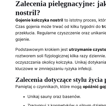
Zalecenia pielęgnacyjne: j
nostril?
Gojenie kolczyka nostril
to istotny proces, któ
Czas gojenia może trwać od kilku tygodni do
tr
przekłucia. Regularne czyszczenie oraz unikan
gojenie.
Podstawowym krokiem jest
utrzymanie czysto
roztworem soli fizjologicznej kilka razy dzien
oczyszczania okolicy kolczyka. Unikaj dotykan
kluczowe w zmniejszaniu ryzyka infekcji.
Zalecenia dotyczące stylu życia
Pamiętaj o czynnikach, które mogą
opóźnić goj
Unikaj sauny oraz basenów.
Zrezygnuj z kosmetyków o silnym działan