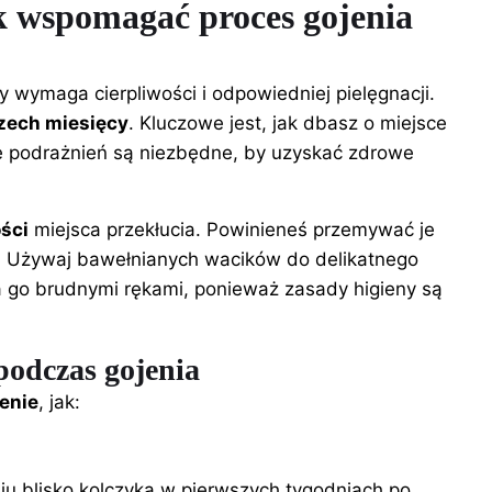
ak wspomagać proces gojenia
ry wymaga cierpliwości i odpowiedniej pielęgnacji.
zech miesięcy
. Kluczowe jest, jak dbasz o miejsce
ie podrażnień są niezbędne, by uzyskać zdrowe
ści
miejsca przekłucia. Powinieneś przemywać je
nie. Używaj bawełnianych wacików do delikatnego
ia go brudnymi rękami, ponieważ zasady higieny są
 podczas gojenia
enie
, jak:
iu blisko kolczyka w pierwszych tygodniach po