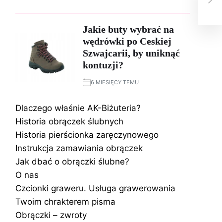
któ
pie
Jakie buty wybrać na
wędrówki po Ceskiej
Szwajcarii, by uniknąć
kontuzji?
6 MIESIĘCY TEMU
Dlaczego właśnie AK-Biżuteria?
Historia obrączek ślubnych
Historia pierścionka zaręczynowego
Instrukcja zamawiania obrączek
Jak dbać o obrączki ślubne?
O nas
Czcionki graweru. Usługa grawerowania
Twoim chrakterem pisma
Obrączki – zwroty