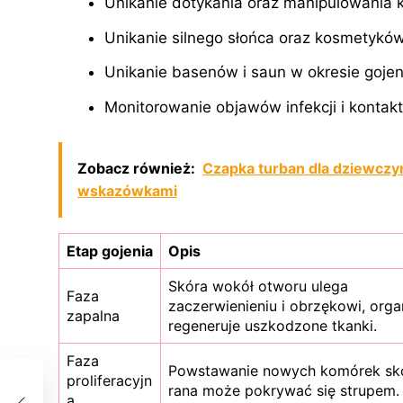
Unikanie dotykania oraz manipulowania 
Unikanie silnego słońca oraz kosmetykó
Unikanie basenów i saun w okresie gojen
Monitorowanie objawów infekcji i kontakt
Zobacz również:
Czapka turban dla dziewczyn
wskazówkami
Etap gojenia
Opis
Skóra wokół otworu ulega
Faza
zaczerwienieniu i obrzękowi, org
zapalna
regeneruje uszkodzone tkanki.
Faza
Powstawanie nowych komórek skó
proliferacyjn
:
rana może pokrywać się strupem.
a