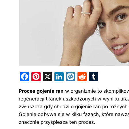
F
Pi
X
Li
W
R
T
a
nt
n
y
e
u
Proces gojenia ran
w organizmie to skomplikow
c
er
k
k
d
m
regeneracji tkanek uszkodzonych w wyniku ura
e
e
e
o
di
bl
zwłaszcza gdy chodzi o gojenie ran po różnych r
b
st
dI
p
t
r
Gojenie odbywa się w kilku fazach, które nawz
o
n
znacznie przyspiesza ten proces.