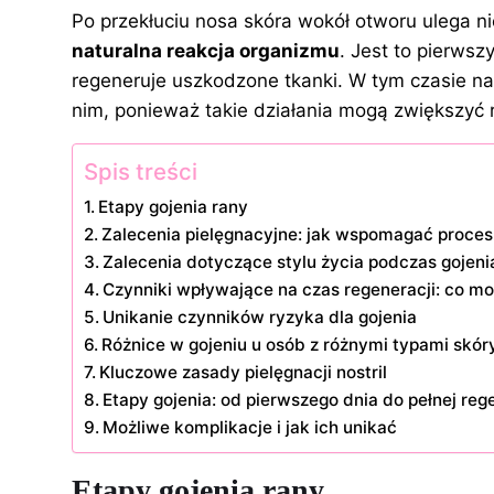
o
Po przekłuciu nosa skóra wokół otworu ulega n
k
naturalna reakcja organizmu
. Jest to pierwsz
regeneruje uszkodzone tkanki. W tym czasie na
nim, ponieważ takie działania mogą zwiększyć ry
Spis treści
Etapy gojenia rany
Zalecenia pielęgnacyjne: jak wspomagać proces 
Zalecenia dotyczące stylu życia podczas gojeni
Czynniki wpływające na czas regeneracji: co mo
Unikanie czynników ryzyka dla gojenia
Różnice w gojeniu u osób z różnymi typami skóry
Kluczowe zasady pielęgnacji nostril
Etapy gojenia: od pierwszego dnia do pełnej reg
Możliwe komplikacje i jak ich unikać
Etapy gojenia rany