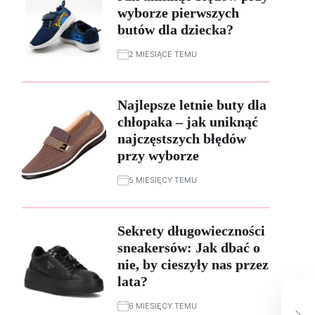
wyborze pierwszych
butów dla dziecka?
2 MIESIĄCE TEMU
Najlepsze letnie buty dla
chłopaka – jak uniknąć
najczęstszych błędów
przy wyborze
5 MIESIĘCY TEMU
Sekrety długowieczności
sneakersów: Jak dbać o
nie, by cieszyły nas przez
lata?
Odk
kos
6 MIESIĘCY TEMU