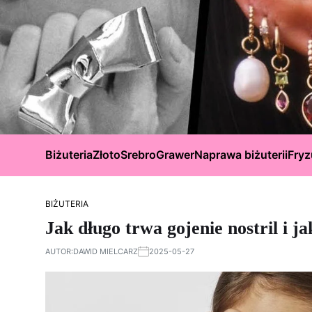
Biżuteria
Złoto
Srebro
Grawer
Naprawa biżuterii
Fryz
BIŻUTERIA
Jak długo trwa gojenie nostril i 
AUTOR:
DAWID MIELCARZ
2025-05-27