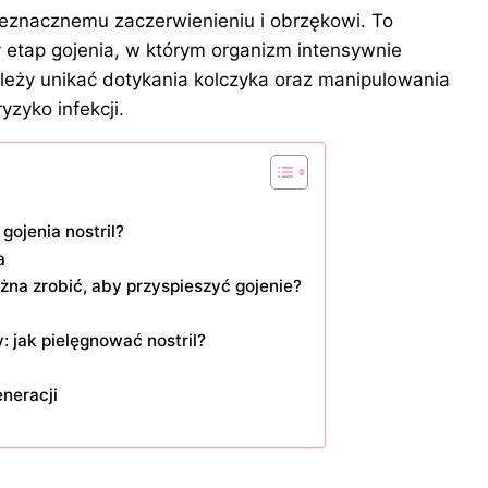
ieznacznemu zaczerwienieniu i obrzękowi. To
y etap gojenia, w którym organizm intensywnie
leży unikać dotykania kolczyka oraz manipulowania
zyko infekcji.
gojenia nostril?
a
żna zrobić, aby przyspieszyć gojenie?
: jak pielęgnować nostril?
eneracji