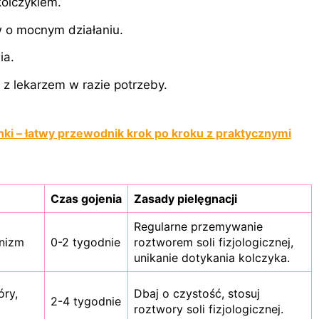
kolczykiem.
w o mocnym działaniu.
ia.
 z lekarzem w razie potrzeby.
ki – łatwy przewodnik krok po kroku z praktycznymi
Czas gojenia
Zasady pielęgnacji
Regularne przemywanie
anizm
0-2 tygodnie
roztworem soli fizjologicznej,
unikanie dotykania kolczyka.
ry,
Dbaj o czystość, stosuj
2-4 tygodnie
roztwory soli fizjologicznej.