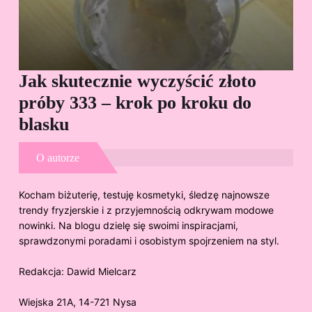
Jak skutecznie wyczyścić złoto
Cz
próby 333 – krok po kroku do
Sp
blasku
O autorze
Kocham biżuterię, testuję kosmetyki, śledzę najnowsze
trendy fryzjerskie i z przyjemnością odkrywam modowe
nowinki. Na blogu dzielę się swoimi inspiracjami,
sprawdzonymi poradami i osobistym spojrzeniem na styl.
Redakcja:
Dawid Mielcarz
Wiejska 21A, 14-721 Nysa