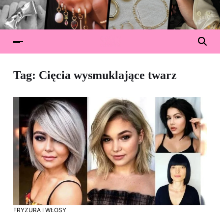
Tag:
Cięcia wysmuklające twarz
FRYZURA I WŁOSY