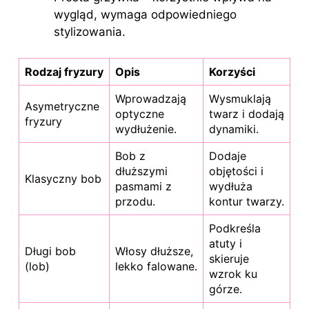
wygląd, wymaga odpowiedniego
stylizowania.
Rodzaj fryzury
Opis
Korzyści
Wprowadzają
Wysmuklają
Asymetryczne
optyczne
twarz i dodają
fryzury
wydłużenie.
dynamiki.
Bob z
Dodaje
dłuższymi
objętości i
Klasyczny bob
pasmami z
wydłuża
przodu.
kontur twarzy.
Podkreśla
atuty i
Długi bob
Włosy dłuższe,
skieruje
(lob)
lekko falowane.
wzrok ku
górze.