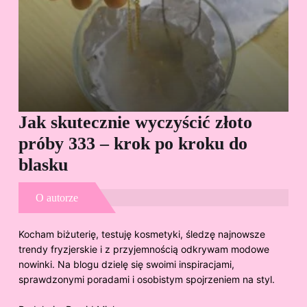
Jak skutecznie wyczyścić złoto
Cz
próby 333 – krok po kroku do
Sp
blasku
O autorze
Kocham biżuterię, testuję kosmetyki, śledzę najnowsze
trendy fryzjerskie i z przyjemnością odkrywam modowe
nowinki. Na blogu dzielę się swoimi inspiracjami,
sprawdzonymi poradami i osobistym spojrzeniem na styl.