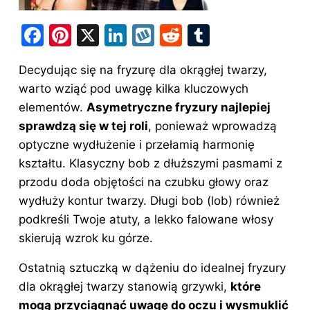
F
Pi
X
Li
W
R
T
a
nt
n
y
e
u
Decydując się na fryzurę dla okrągłej
twarzy
,
c
er
k
k
d
m
warto wziąć pod uwagę kilka kluczowych
e
e
e
o
di
bl
elementów.
Asymetryczne
fryzury
najlepiej
b
st
dI
p
t
r
sprawdzą się w tej roli
, ponieważ wprowadzą
o
n
optyczne wydłużenie i przełamią harmonię
o
kształtu. Klasyczny bob z dłuższymi pasmami z
przodu doda objętości na czubku głowy oraz
k
wydłuży kontur twarzy. Długi bob (lob) również
podkreśli Twoje atuty, a lekko falowane włosy
skierują wzrok ku górze.
Ostatnią sztuczką w dążeniu do idealnej fryzury
dla okrągłej twarzy stanowią grzywki,
które
mogą przyciągnąć uwagę do oczu i wysmuklić