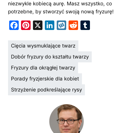
niezwykle kobiecą aurę. Masz wszystko, co
potrzebne, by stworzyć swoją nową fryzurę!
F
Pi
X
Li
W
R
T
a
nt
n
y
e
u
c
er
k
k
d
m
Cięcia wysmuklające twarz
e
e
e
o
di
bl
Dobór fryzury do kształtu twarzy
b
st
dI
p
t
r
Fryzury dla okrągłej twarzy
o
n
Porady fryzjerskie dla kobiet
o
k
Strzyżenie podkreślające rysy