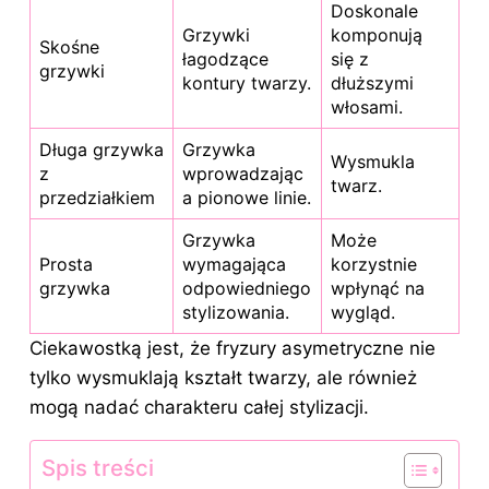
Doskonale
Grzywki
komponują
Skośne
łagodzące
się z
grzywki
kontury twarzy.
dłuższymi
włosami.
Długa grzywka
Grzywka
Wysmukla
z
wprowadzając
twarz.
przedziałkiem
a pionowe linie.
Grzywka
Może
Prosta
wymagająca
korzystnie
grzywka
odpowiedniego
wpłynąć na
stylizowania.
wygląd.
Ciekawostką jest, że fryzury asymetryczne nie
tylko wysmuklają kształt twarzy, ale również
mogą nadać charakteru całej stylizacji.
Spis treści