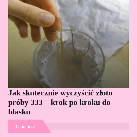
Jak skutecznie wyczyścić złoto
Cz
próby 333 – krok po kroku do
Sp
blasku
O autorze