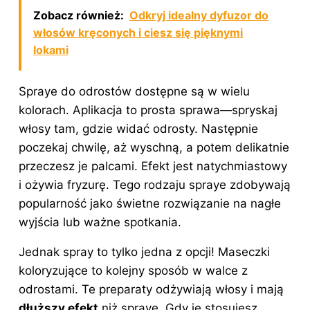
Zobacz również:
Odkryj idealny dyfuzor do
włosów kręconych i ciesz się pięknymi
lokami
Spraye do odrostów dostępne są w wielu
kolorach. Aplikacja to prosta sprawa—spryskaj
włosy tam, gdzie widać odrosty. Następnie
poczekaj chwilę, aż wyschną, a potem delikatnie
przeczesz je palcami. Efekt jest natychmiastowy
i ożywia fryzurę. Tego rodzaju spraye zdobywają
popularność jako świetne rozwiązanie na nagłe
wyjścia lub ważne spotkania.
Jednak spray to tylko jedna z opcji! Maseczki
koloryzujące to kolejny sposób w walce z
odrostami. Te preparaty odżywiają włosy i mają
dłuższy efekt
niż spraye. Gdy je stosujesz,