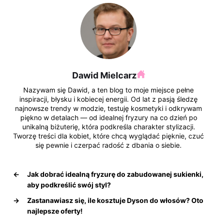
k
Dawid Mielcarz
Nazywam się Dawid, a ten blog to moje miejsce pełne
inspiracji, błysku i kobiecej energii. Od lat z pasją śledzę
najnowsze trendy w modzie, testuję kosmetyki i odkrywam
piękno w detalach — od idealnej fryzury na co dzień po
unikalną biżuterię, która podkreśla charakter stylizacji.
Tworzę treści dla kobiet, które chcą wyglądać pięknie, czuć
się pewnie i czerpać radość z dbania o siebie.
←
Jak dobrać idealną fryzurę do zabudowanej sukienki,
aby podkreślić swój styl?
→
Zastanawiasz się, ile kosztuje Dyson do włosów? Oto
najlepsze oferty!