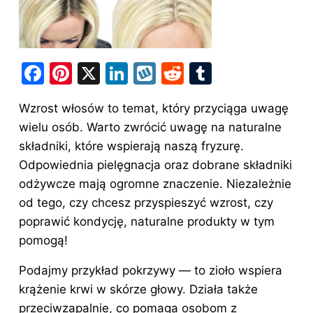
F
Pi
X
Li
W
R
T
a
nt
n
y
e
u
Wzrost włosów to temat, który przyciąga uwagę
c
er
k
k
d
m
wielu osób. Warto zwrócić uwagę na naturalne
e
e
e
o
di
bl
składniki, które wspierają naszą fryzurę.
b
st
dI
p
t
r
Odpowiednia pielęgnacja oraz dobrane składniki
o
n
odżywcze mają ogromne znaczenie. Niezależnie
o
od tego, czy chcesz przyspieszyć wzrost, czy
poprawić kondycję, naturalne produkty w tym
k
pomogą!
Podajmy przykład pokrzywy — to zioło wspiera
krążenie krwi w skórze głowy. Działa także
przeciwzapalnie, co pomaga osobom z