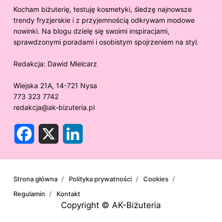
Kocham biżuterię, testuję kosmetyki, śledzę najnowsze
trendy fryzjerskie i z przyjemnością odkrywam modowe
nowinki. Na blogu dzielę się swoimi inspiracjami,
sprawdzonymi poradami i osobistym spojrzeniem na styl.
Redakcja:
Dawid Mielcarz
Wiejska 21A, 14-721 Nysa
773 323 7742
redakcja@ak-bizuteria.pl
F
X
L
a
i
c
n
e
k
b
e
o
d
o
I
Strona główna
Polityka prywatności
Cookies
k
n
Regulamin
Kontakt
Copyright © AK-Biżuteria