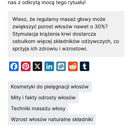
nas z odkrytą mocą tego rytuału!
Wiesz, że regularny masaż
głowy
może
zwiększyć porost włosów nawet o 30%?
Stymulacja krążenia krwi dostarcza
cebulkom więcej składników odżywczych, co
sprzyja ich zdrowiu i wzrostowi.
F
Pi
X
Li
W
R
T
a
nt
n
y
e
u
c
er
k
k
d
m
Kosmetyki do pielęgnacji włosów
e
e
e
o
di
bl
Mity i fakty odrosty włosów
b
st
dI
p
t
r
Techniki masażu włosy
o
n
Wzrost włosów naturalne składniki
o