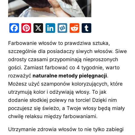
F
Pi
X
Li
W
R
T
a
nt
n
y
e
u
Farbowanie włosów to prawdziwa sztuka,
c
er
k
k
d
m
szczególnie dla posiadaczy siwych włosów. Siwe
e
e
e
o
di
bl
odrosty czasami przypominają nieproszonych
b
st
dI
p
t
r
gości. Zamiast farbować co 4 tygodnie, warto
o
n
rozważyć
naturalne metody pielęgnacji
.
o
Możesz użyć szamponów koloryzujących, które
utrzymują kolor i odżywiają włosy. To jak
k
dodanie słodkiej polewy na torcie! Dzięki nim
poczujesz się świeżo, a Twoje włosy będą miały
chwilę relaksu między farbowaniami.
Utrzymanie zdrowia włosów to nie tylko zabiegi