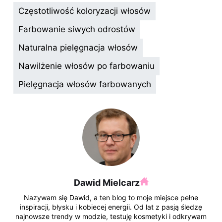
c
er
k
k
d
m
Częstotliwość koloryzacji włosów
e
e
e
o
di
bl
Farbowanie siwych odrostów
b
st
dI
p
t
r
Naturalna pielęgnacja włosów
o
n
Nawilżenie włosów po farbowaniu
o
k
Pielęgnacja włosów farbowanych
Dawid Mielcarz
Nazywam się Dawid, a ten blog to moje miejsce pełne
inspiracji, błysku i kobiecej energii. Od lat z pasją śledzę
najnowsze trendy w modzie, testuję kosmetyki i odkrywam