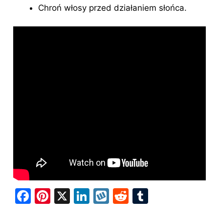
Chroń włosy przed działaniem słońca.
F
Pi
X
Li
W
R
T
a
nt
n
y
e
u