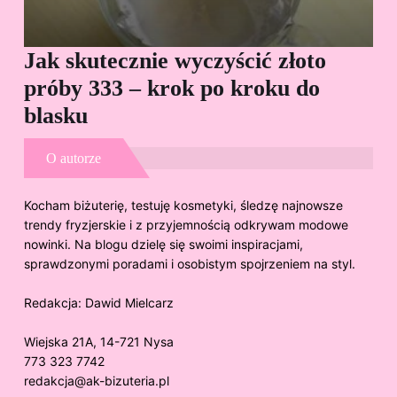
Jak skutecznie wyczyścić złoto
Cz
próby 333 – krok po kroku do
Sp
blasku
O autorze
Kocham biżuterię, testuję kosmetyki, śledzę najnowsze
trendy fryzjerskie i z przyjemnością odkrywam modowe
nowinki. Na blogu dzielę się swoimi inspiracjami,
sprawdzonymi poradami i osobistym spojrzeniem na styl.
Redakcja:
Dawid Mielcarz
Wiejska 21A, 14-721 Nysa
773 323 7742
redakcja@ak-bizuteria.pl