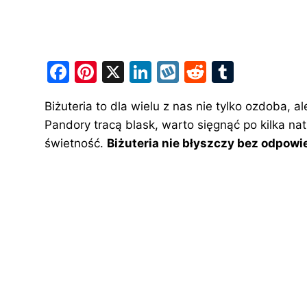
F
Pi
X
Li
W
R
T
a
nt
n
y
e
u
Biżuteria to dla wielu z nas nie tylko ozdoba, a
c
er
k
k
d
m
Pandory tracą blask, warto sięgnąć po kilka n
e
e
e
o
di
bl
świetność.
Biżuteria nie błyszczy bez odpowie
b
st
dI
p
t
r
o
n
o
k