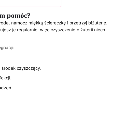
nam pomóc?
dą, namocz miękką ściereczkę i przetrzyj biżuterię.
sujesz je regularnie, więc
czyszczenie biżuterii
niech
gnacji:
y środek czyszczący.
ekcji.
udzeń.