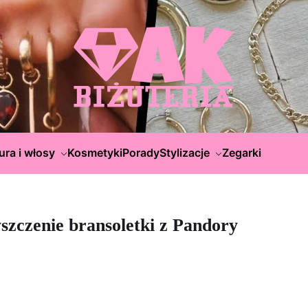
ura i włosy
Kosmetyki
Porady
Stylizacje
Zegarki
zczenie bransoletki z Pandory