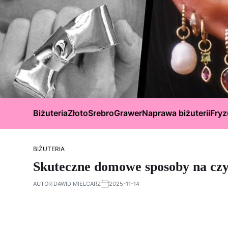
Biżuteria
Złoto
Srebro
Grawer
Naprawa biżuterii
Fryz
BIŻUTERIA
Skuteczne domowe sposoby na czys
AUTOR:
DAWID MIELCARZ
2025-11-14