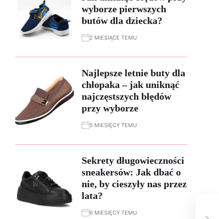
wyborze pierwszych
butów dla dziecka?
2 MIESIĄCE TEMU
Najlepsze letnie buty dla
chłopaka – jak uniknąć
najczęstszych błędów
przy wyborze
5 MIESIĘCY TEMU
Sekrety długowieczności
sneakersów: Jak dbać o
nie, by cieszyły nas przez
lata?
Cud
6 MIESIĘCY TEMU
bia