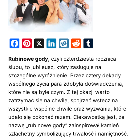
F
Pi
X
Li
W
R
T
a
nt
n
y
e
u
Rubinowe gody
, czyli czterdziesta rocznica
c
er
k
k
d
m
ślubu, to jubileusz, który zasługuje na
e
e
e
o
di
bl
szczególne wyróżnienie. Przez cztery dekady
b
st
dI
p
t
r
wspólnego życia para zdobyła doświadczenia,
o
n
które nie są byle czym. Z tej okazji warto
o
zatrzymać się na chwilę, spojrzeć wstecz na
wszystkie wspólne chwile oraz wyzwania, które
k
udało się pokonać razem. Ciekawostką jest, że
nazwę „rubinowe gody” zainspirował kamień
szlachetny symbolizujący trwałość i namiętność.