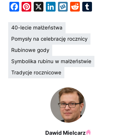
F
Pi
X
Li
W
R
T
a
nt
n
y
e
u
c
er
k
k
d
m
40-lecie małżeństwa
e
e
e
o
di
bl
Pomysły na celebrację rocznicy
b
st
dI
p
t
r
Rubinowe gody
o
n
Symbolika rubinu w małżeństwie
o
k
Tradycje rocznicowe
Dawid Mielcarz