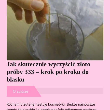
Jak skutecznie wyczyścić złoto
Cz
próby 333 – krok po kroku do
Sp
blasku
O autorze
Kocham biżuterię, testuję kosmetyki, śledzę najnowsze
trendy fryzjerskie i z przyjemnością odkrywam modowe