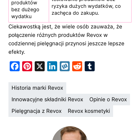
produktów
ryzyka dużych wydatków, co
bez dużego
zachęca do zakupu.
wydatku
Ciekawostką jest, że wiele osób zauważa, że
połączenie różnych produktów Revox w
codziennej pielęgnacji przynosi jeszcze lepsze
efekty.
F
Pi
X
Li
W
R
T
a
nt
n
y
e
u
c
er
k
k
d
m
Historia marki Revox
e
e
e
o
di
bl
Innowacyjne składniki Revox
Opinie o Revox
b
st
dI
p
t
r
Pielęgnacja z Revox
Revox kosmetyki
o
n
o
k