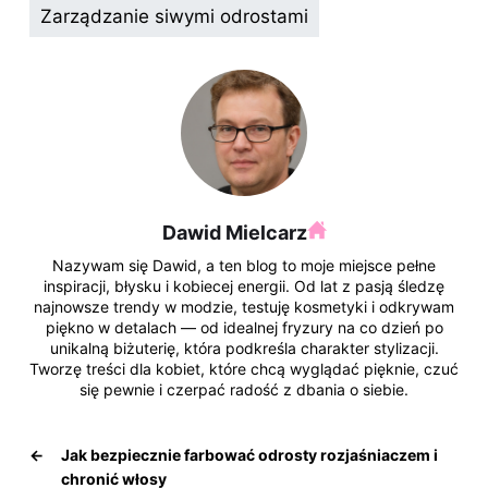
k
Zarządzanie siwymi odrostami
Dawid Mielcarz
Nazywam się Dawid, a ten blog to moje miejsce pełne
inspiracji, błysku i kobiecej energii. Od lat z pasją śledzę
najnowsze trendy w modzie, testuję kosmetyki i odkrywam
piękno w detalach — od idealnej fryzury na co dzień po
unikalną biżuterię, która podkreśla charakter stylizacji.
Tworzę treści dla kobiet, które chcą wyglądać pięknie, czuć
się pewnie i czerpać radość z dbania o siebie.
←
Jak bezpiecznie farbować odrosty rozjaśniaczem i
chronić włosy