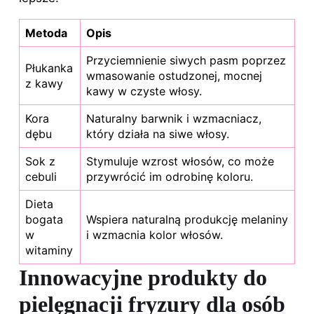
Metoda
Opis
Przyciemnienie siwych pasm poprzez
Płukanka
wmasowanie ostudzonej, mocnej
z kawy
kawy w czyste włosy.
Kora
Naturalny barwnik i wzmacniacz,
dębu
który działa na siwe włosy.
Sok z
Stymuluje wzrost włosów, co może
cebuli
przywrócić im odrobinę koloru.
Dieta
bogata
Wspiera naturalną produkcję melaniny
w
i wzmacnia kolor włosów.
witaminy
Innowacyjne produkty do
pielęgnacji fryzury dla osób