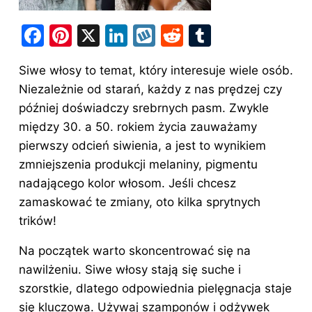
F
Pi
X
Li
W
R
T
a
nt
n
y
e
u
Siwe włosy to temat, który interesuje wiele osób.
c
er
k
k
d
m
Niezależnie od starań, każdy z nas prędzej czy
e
e
e
o
di
bl
później doświadczy srebrnych pasm. Zwykle
b
st
dI
p
t
r
między 30. a 50. rokiem życia zauważamy
o
n
pierwszy odcień siwienia, a jest to wynikiem
o
zmniejszenia produkcji melaniny, pigmentu
nadającego kolor włosom. Jeśli chcesz
k
zamaskować te zmiany, oto kilka sprytnych
trików!
Na początek warto skoncentrować się na
nawilżeniu. Siwe włosy stają się suche i
szorstkie, dlatego odpowiednia pielęgnacja staje
się kluczowa. Używaj szamponów i odżywek