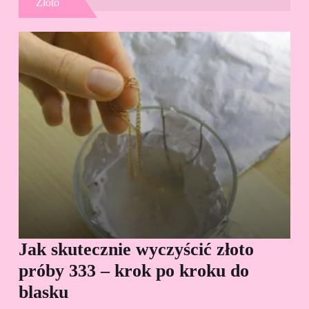
Złoto
Jak skutecznie wyczyścić złoto
Cz
próby 333 – krok po kroku do
Sp
blasku