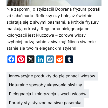
Nie zapomnij o stylizacji! Dobrana fryzura potrafi
zdziałać cuda. Refleksy czy balejaż świetnie
splatają się z siwymi pasmami, a krótkie fryzury
maskują odrosty. Regularna pielęgnacja po
koloryzacji jest kluczowa – zdrowe włosy
szybciej radzą sobie z siwizną! Niech siwienie
stanie się twoim eleganckim stylem!
F
Pi
X
Li
W
R
T
a
nt
n
y
e
u
c
er
k
k
d
m
Innowacyjne produkty do pielęgnacji włosów
e
e
e
o
di
bl
Naturalne sposoby ukrywania siwizny
b
st
dI
p
t
r
Pielęgnacja i koloryzacja siwych włosów
o
n
Porady stylistyczne na siwe pasemka
o