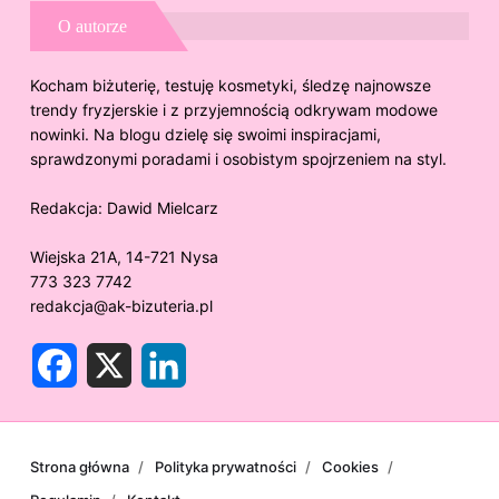
O autorze
Kocham biżuterię, testuję kosmetyki, śledzę najnowsze
trendy fryzjerskie i z przyjemnością odkrywam modowe
nowinki. Na blogu dzielę się swoimi inspiracjami,
sprawdzonymi poradami i osobistym spojrzeniem na styl.
Redakcja:
Dawid Mielcarz
Wiejska 21A, 14-721 Nysa
773 323 7742
redakcja@ak-bizuteria.pl
F
X
L
a
i
c
n
e
k
b
e
o
d
o
I
Strona główna
Polityka prywatności
Cookies
k
n