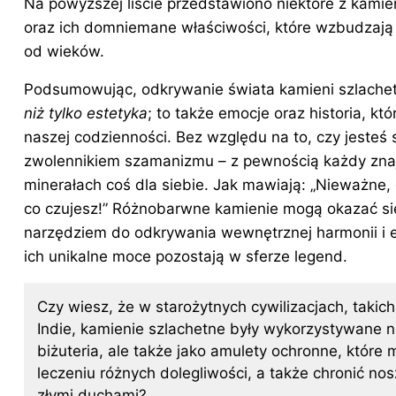
Na powyższej liście przedstawiono niektóre z kamie
oraz ich domniemane właściwości, które wzbudzają
od wieków.
Podsumowując, odkrywanie świata kamieni szlach
niż tylko estetyka
; to także emocje oraz historia, któ
naszej codzienności. Bez względu na to, czy jesteś 
zwolennikiem szamanizmu – z pewnością każdy znaj
minerałach coś dla siebie. Jak mawiają: „Nieważne,
co czujesz!” Różnobarwne kamienie mogą okazać s
narzędziem do odkrywania wewnętrznej harmonii i en
ich unikalne moce pozostają w sferze legend.
Czy wiesz, że w starożytnych cywilizacjach, takich
Indie, kamienie szlachetne były wykorzystywane ni
biżuteria, ale także jako amulety ochronne, które
leczeniu różnych dolegliwości, a także chronić no
złymi duchami?