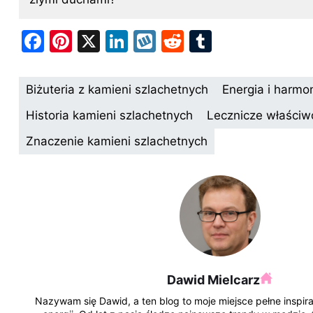
F
Pi
X
Li
W
R
T
a
nt
n
y
e
u
c
er
k
k
d
m
Biżuteria z kamieni szlachetnych
Energia i harmo
e
e
e
o
di
bl
Historia kamieni szlachetnych
Lecznicze właściw
b
st
dI
p
t
r
Znaczenie kamieni szlachetnych
o
n
o
k
Dawid Mielcarz
Nazywam się Dawid, a ten blog to moje miejsce pełne inspirac