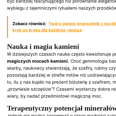
być bardziej fascynującego niż porównanie eleganck
wybiegu z tajemniczymi rytuałami naszych przodkó
Zobacz również:
Twórz piękne bransoletki z korali
krok po kroku dla każdego творца
Nauka i magia kamieni
W dzisiejszych czasach nauka często kwestionuje p
magiczych mocach
kamieni
. Choć gemmologia bad
skarby, naukowcy stwierdzają, że szafiry, rubiny cz
pozostają bardziej w strefie mitów niż uzdrawiając
to, ilu z nas kupiło na prezent biżuterię z szafirem, 
„przyniesie szczęście”? Czasami wystarczy dobra re
wiary, by nadać przedmiotowi magiczną moc.
Terapeutyczny potencjał minerałó
Jednak nie można zapominać o starej mądrości lu