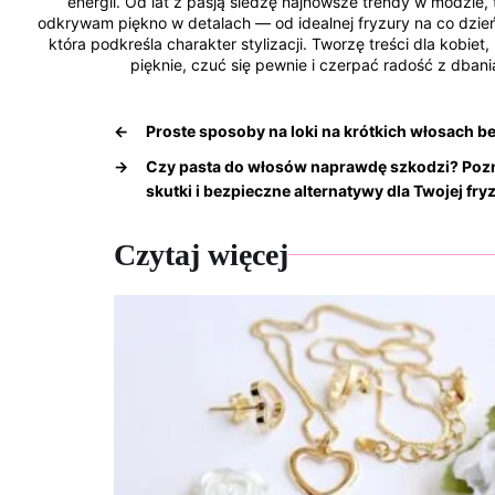
energii. Od lat z pasją śledzę najnowsze trendy w modzie, 
odkrywam piękno w detalach — od idealnej fryzury na co dzień 
która podkreśla charakter stylizacji. Tworzę treści dla kobie
pięknie, czuć się pewnie i czerpać radość z dbania
←
Proste sposoby na loki na krótkich włosach b
→
Czy pasta do włosów naprawdę szkodzi? Pozna
skutki i bezpieczne alternatywy dla Twojej fry
Czytaj więcej