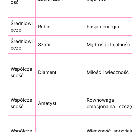
ość
Średniowi
Rubin
Pasja i energia
ecze
Średniowi
Szafir
Mądrość i lojalność
ecze
Współcze
Diament
Miłość i wieczność
sność
Współcze
Równowaga
Ametyst
sność
emocjonalna i szczę
Współcze
Wieczność, sprzyjaj