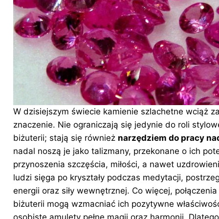
W dzisiejszym świecie kamienie szlachetne wciąż 
znaczenie. Nie ograniczają się jedynie do roli styl
biżuterii; stają się również
narzędziem do pracy na
nadal noszą je jako talizmany, przekonane o ich pot
przynoszenia szczęścia, miłości, a nawet uzdrowien
ludzi sięga po kryształy podczas medytacji, postrzeg
energii oraz siły wewnętrznej. Co więcej, połączeni
biżuterii mogą wzmacniać ich pozytywne
właściwoś
osobiste amulety pełne magii oraz harmonii. Dlatego 