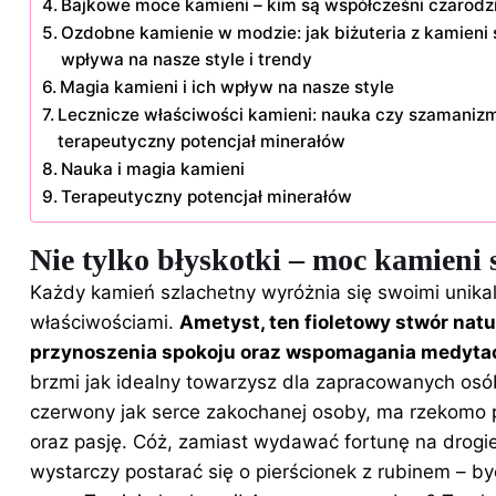
Bajkowe moce kamieni – kim są współcześni czarodz
Ozdobne kamienie w modzie: jak biżuteria z kamieni
wpływa na nasze style i trendy
Magia kamieni i ich wpływ na nasze style
Lecznicze właściwości kamieni: nauka czy szamaniz
terapeutyczny potencjał minerałów
Nauka i magia kamieni
Terapeutyczny potencjał minerałów
Nie tylko błyskotki – moc kamieni 
Każdy kamień szlachetny wyróżnia się swoimi unika
właściwościami.
Ametyst, ten fioletowy stwór natur
przynoszenia spokoju oraz wspomagania medytac
brzmi jak idealny towarzysz dla zapracowanych osób
czerwony jak serce zakochanej osoby, ma rzekomo 
oraz pasję. Cóż, zamiast wydawać fortunę na drogi
wystarczy postarać się o pierścionek z rubinem – b