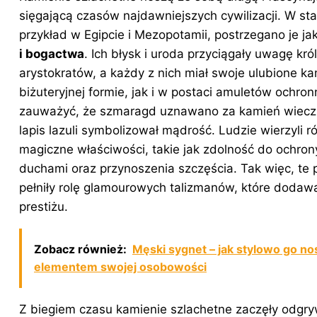
sięgającą czasów najdawniejszych cywilizacji. W sta
przykład w Egipcie i Mezopotamii, postrzegano je j
i bogactwa
. Ich błysk i uroda przyciągały uwagę kró
arystokratów, a każdy z nich miał swoje ulubione k
biżuteryjnej formie, jak i w postaci amuletów ochro
zauważyć, że szmaragd uznawano za kamień wiecz
lapis lazuli symbolizował mądrość. Ludzie wierzyli r
magiczne właściwości, takie jak zdolność do ochron
duchami oraz przynoszenia szczęścia. Tak więc, te 
pełniły rolę glamourowych talizmanów, które dodawa
prestiżu.
Zobacz również:
Męski sygnet – jak stylowo go nos
elementem swojej osobowości
Z biegiem czasu kamienie szlachetne zaczęły odgry