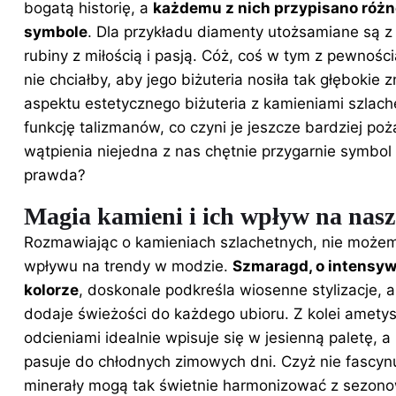
bogatą historię, a
każdemu z nich przypisano różn
symbole
. Dla przykładu diamenty utożsamiane są z
rubiny z miłością i pasją. Cóż, coś w tym z pewnością
nie chciałby, aby jego biżuteria nosiła tak głębokie
aspektu estetycznego biżuteria z kamieniami szlach
funkcję talizmanów, co czyni je jeszcze bardziej po
wątpienia niejedna z nas chętnie przygarnie symbol
prawda?
Magia kamieni i ich wpływ na nasze
Rozmawiając o kamieniach szlachetnych, nie możem
wpływu na trendy w modzie.
Szmaragd, o intensy
kolorze
, doskonale podkreśla wiosenne stylizacje, 
dodaje świeżości do każdego ubioru. Z kolei ametys
odcieniami idealnie wpisuje się w jesienną paletę, a 
pasuje do chłodnych zimowych dni. Czyż nie fascynu
minerały mogą tak świetnie harmonizować z sezon