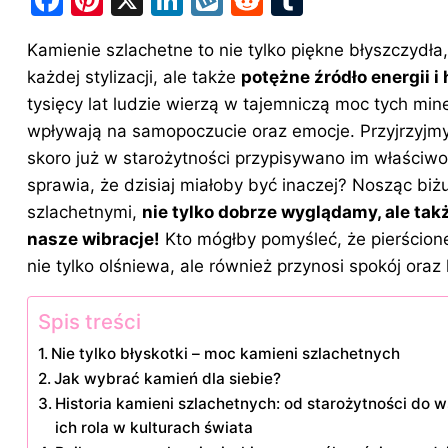
a
nt
n
y
e
u
Kamienie szlachetne to nie tylko piękne błyszczydła,
c
er
k
k
d
m
każdej stylizacji, ale także
potężne źródło energii i
e
e
e
o
di
bl
tysięcy lat ludzie wierzą w tajemniczą moc tych min
b
st
dI
p
t
r
wpływają na samopoczucie oraz emocje. Przyjrzyjmy 
o
n
skoro już w starożytności przypisywano im właściwo
o
sprawia, że dzisiaj miałoby być inaczej? Nosząc biż
szlachetnymi,
nie tylko dobrze wyglądamy, ale ta
k
nasze wibracje!
Kto mógłby pomyśleć, że pierścio
nie tylko olśniewa, ale również przynosi spokój ora
Spis treści
Nie tylko błyskotki – moc kamieni szlachetnych
Jak wybrać kamień dla siebie?
Historia kamieni szlachetnych: od starożytności do 
ich rola w kulturach świata