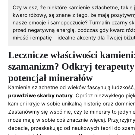
Czy wiesz, że niektóre kamienie szlachetne, takie 
kwarc różowy, są znane z tego, że mają pozytyw
nasze emocje i samopoczucie? Turmalin czarny sk
przed negatywną energią, podczas gdy kwarc róż
miłość i empatię – idealne akcenty dla Twojej biżute
Lecznicze właściwości kamieni
szamanizm? Odkryj terapeuty
potencjał minerałów
Kamienie
szlachetne
od wieków fascynują ludzkość,
prawdziwe skarby natury
. Oprócz niezwykłego pię
kamieni kryje w sobie unikalną historię oraz domni
Zastanówmy się wspólnie, czy te minerały to jedyni
może mają w sobie coś znacznie więcej. Przyjrzyjmy s
debacie, przeskakując od naukowych teorii do sza