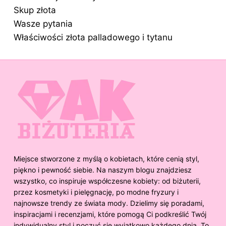
Skup złota
Wasze pytania
Właściwości złota palladowego i tytanu
Miejsce stworzone z myślą o kobietach, które cenią styl,
piękno i pewność siebie. Na naszym blogu znajdziesz
wszystko, co inspiruje współczesne kobiety: od biżuterii,
przez kosmetyki i pielęgnację, po modne fryzury i
najnowsze trendy ze świata mody. Dzielimy się poradami,
inspiracjami i recenzjami, które pomogą Ci podkreślić Twój
indywidualny styl i poczuć się wyjątkowo każdego dnia. To