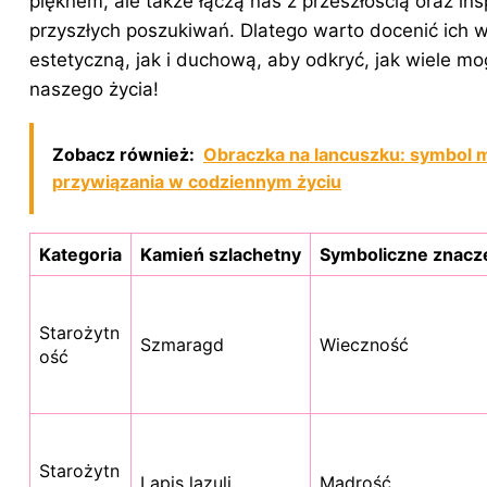
pięknem, ale także łączą nas z przeszłością oraz ins
przyszłych poszukiwań. Dlatego warto docenić ich 
estetyczną, jak i duchową, aby odkryć, jak wiele m
naszego życia!
Zobacz również:
Obraczka na lancuszku: symbol mi
przywiązania w codziennym życiu
Kategoria
Kamień szlachetny
Symboliczne znacz
Starożytn
Szmaragd
Wieczność
ość
Starożytn
Lapis lazuli
Mądrość