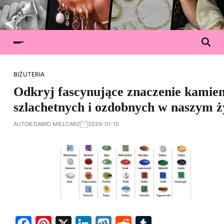
BIŻUTERIA
Odkryj fascynujące znaczenie kamien
szlachetnych i ozdobnych w naszym ż
AUTOR:
DAWID MIELCARZ
2026-01-15
F
Pi
X
Li
W
R
T