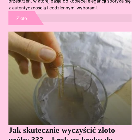
przestrzeń, w której pasja do kobiecej elegancji spotyka się
z autentycznością i codziennymi wyborami.
Złoto
Jak skutecznie wyczyścić złoto
Cz
próby 333 – krok po kroku do
Sp