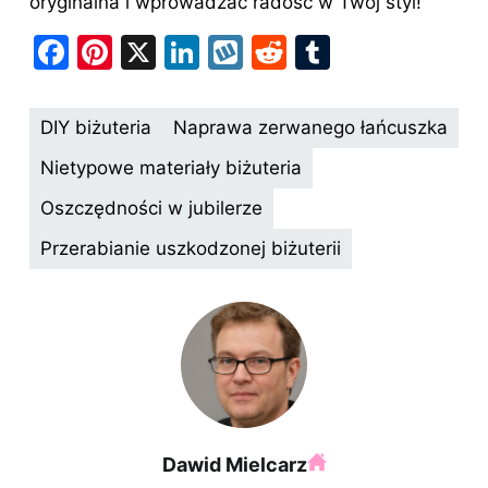
oryginalna i wprowadzać radość w Twój styl!
F
Pi
X
Li
W
R
T
a
nt
n
y
e
u
c
er
k
k
d
m
DIY biżuteria
Naprawa zerwanego łańcuszka
e
e
e
o
di
bl
Nietypowe materiały biżuteria
b
st
dI
p
t
r
Oszczędności w jubilerze
o
n
Przerabianie uszkodzonej biżuterii
o
k
Dawid Mielcarz