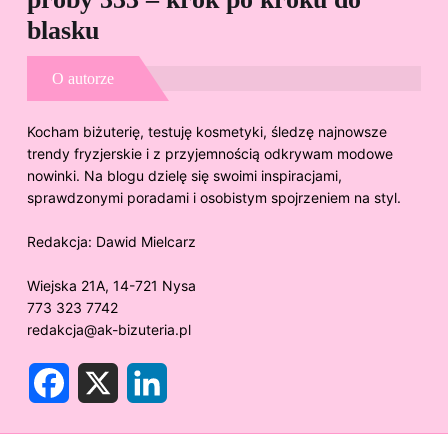
blasku
O autorze
Kocham biżuterię, testuję kosmetyki, śledzę najnowsze
trendy fryzjerskie i z przyjemnością odkrywam modowe
nowinki. Na blogu dzielę się swoimi inspiracjami,
sprawdzonymi poradami i osobistym spojrzeniem na styl.
Redakcja:
Dawid Mielcarz
Wiejska 21A, 14-721 Nysa
773 323 7742
redakcja@ak-bizuteria.pl
F
X
L
a
i
c
n
e
k
b
e