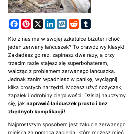
F
Pi
X
Li
W
R
T
a
nt
n
y
e
u
Kto z nas ma w swojej szkatułce
biżuterii
choć
c
er
k
k
d
m
jeden zerwany łańcuszek? To prawdziwy klasyk!
e
e
e
o
di
bl
Zakładasz go raz, zapinasz dwa razy, a przy
b
st
dI
p
t
r
trzecim razie stajesz się superbohaterem,
o
n
walcząc z problemem zerwanego łańcuszka.
o
Jednak zanim wpadniesz w panikę, wyciągnij
kilka prostych narzędzi. Możesz użyć nożyczek,
k
zapałek i odrobiny cierpliwości. Dzisiaj nauczymy
się, jak
naprawić łańcuszek prosto i bez
zbędnych komplikacji!
Najprostszym sposobem jest zakucie zerwanego
miejsca za pomocą zapięcia, które możesz mieć